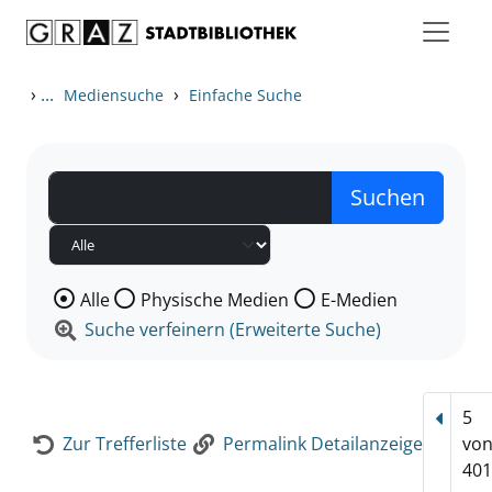
Zum Inhalt springen
Zur Detailanzeige springen
›
...
›
Mediensuche
Einfache Suche
Wählen Sie die Medienart nach der Sie suchen wollen
Alle
Physische Medien
E-Medien
Suche verfeinern (Erweiterte Suche)
5
Vorhe
Zur Trefferliste
Permalink Detailanzeige
vo
401