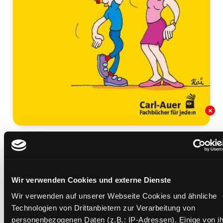
Gut gemacht!
Das "Ich schaffs!"-Programm für Eltern und andere
Erzieher
Wir verwenden Cookies und externe Dienste
Mediengruppe:
Sachbuch
Verfasser:
Suche nach diesem Verfasser
Furman, Ben (Verfasser)
Wir verwenden auf unserer Webseite Cookies und ähnliche
Technologien von Drittanbietern zur Verarbeitung von
Beschreibung ein-/ausblenden
personenbezogenen Daten (z.B.: IP-Adressen). Einige von i