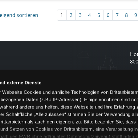
eigend sortieren
1
2
3
4
5
6
7
8
9
Hot
80
N
nd externe Dienste
 Webseite Cookies und ähnliche Technologien von Drittanbieter
und
bezogenen Daten (z.B.: IP-Adressen). Einige von ihnen sind not
j
 während andere uns helfen, diese Webseite und Ihre Erfahrung 
er Schaltfläche „Alle zulassen“ stimmen Sie der Verwendung all
ittanbietern als auch den eigenen, zu. Bitte beachten Sie, dass 
nd Setzen von Cookies von Drittanbietern, eine Verarbeitung i
rhalb des EWR ohne adäquates Datenschutzniveau) stattfinden k