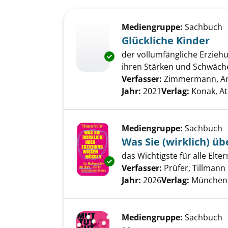
Suchergebnis
Zu den Suchfiltern springen
Mediengruppe:
Sachbuch
Glückliche Kinder
der vollumfängliche Erziehu
Exemplar-Details von Glücklic
ihren Stärken und Schwäch
Verfasser:
Zimmermann, A
Jahr:
2021
Verlag:
Konak, At
Mediengruppe:
Sachbuch
Was Sie (wirklich) ü
das Wichtigste für alle Elt
Exemplar-Details von Was Sie 
Verfasser:
Prüfer, Tillmann
Jahr:
2026
Verlag:
München,
Mediengruppe:
Sachbuch