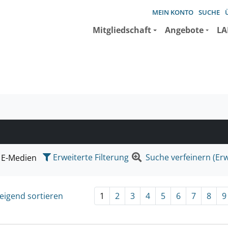
MEIN KONTO
SUCHE
Mitgliedschaft
Angebote
LA
e suchen wollen.
Erweiterte Filterung
Suche verfeinern (Erw
E-Medien
eigend sortieren
1
2
3
4
5
6
7
8
9