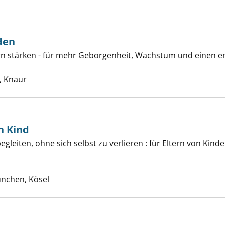
den
rn stärken - für mehr Geborgenheit, Wachstum und einen e
tark verbunden anzeigen
he nach diesem Verfasser
 Knaur
n Kind
egleiten, ohne sich selbst zu verlieren : für Eltern von Kin
etze dir dein Kind anzeigen
uche nach diesem Verfasser
nchen, Kösel