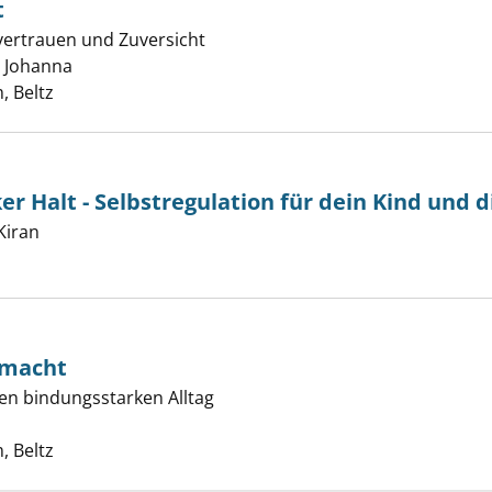
t
tvertrauen und Zuversicht
ch unperfekt anzeigen
s Johanna
Suche nach diesem Verfasser
, Beltz
er Halt - Selbstregulation für dein Kind und d
ühle, starker Halt - Selbstregulation für dein Kind und dic
Kiran
Suche nach diesem Verfasser
 macht
nen bindungsstarken Alltag
lie leichter macht anzeigen
e nach diesem Verfasser
, Beltz