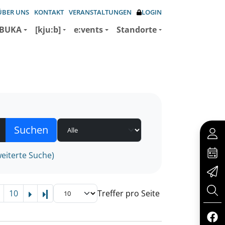
ÜBER UNS
KONTAKT
VERANSTALTUNGEN
LOGIN
BUKA
[kju:b]
e:vents
Standorte
eiterte Suche)
10
Treffer pro Seite
Letzte Seite