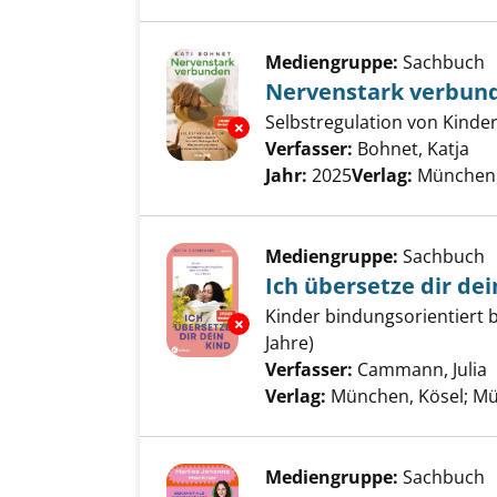
Mediengruppe:
Sachbuch
Nervenstark verbun
Selbstregulation von Kinde
Exemplar-Details von Nervens
Verfasser:
Bohnet, Katja
Suc
Jahr:
2025
Verlag:
München,
Mediengruppe:
Sachbuch
Ich übersetze dir dei
Kinder bindungsorientiert b
Exemplar-Details von Ich übers
Jahre)
Verfasser:
Cammann, Julia
S
Verlag:
München, Kösel; Mü
Mediengruppe:
Sachbuch