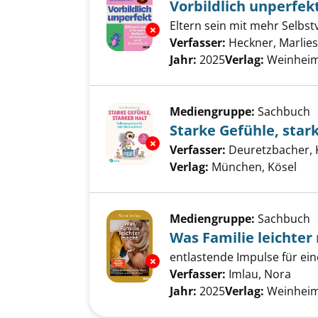
Vorbildlich unperfek
Eltern sein mit mehr Selbs
Exemplar-Details von Vorbildli
Verfasser:
Heckner, Marlie
Jahr:
2025
Verlag:
Weinheim
Mediengruppe:
Sachbuch
Starke Gefühle, stark
Exemplar-Details von Starke Gef
Verfasser:
Deuretzbacher, 
Verlag:
München, Kösel
Mediengruppe:
Sachbuch
Was Familie leichter
entlastende Impulse für ei
Exemplar-Details von Was Fami
Verfasser:
Imlau, Nora
Such
Jahr:
2025
Verlag:
Weinheim