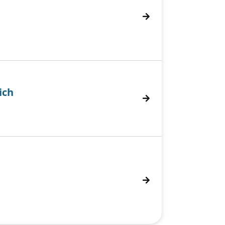
ich
h anzeigen