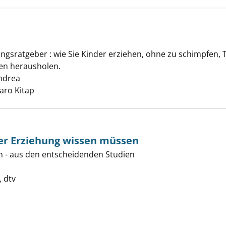
ngsratgeber : wie Sie Kinder erziehen, ohne zu schimpfen, 
he Kinder anzeigen
en herausholen.
ndrea
Suche nach diesem Verfasser
aro Kitap
ber Erziehung wissen müssen
ern - aus den entscheidenden Studien
(wirklich) über Erziehung wissen müssen anzeigen
Suche nach diesem Verfasser
 dtv