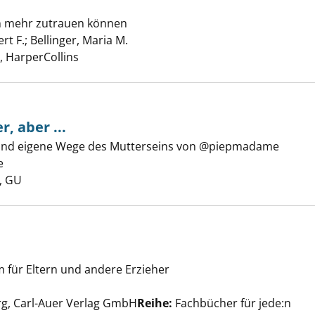
n mehr zutrauen können
gut anzeigen
rt F.
;
Bellinger, Maria M.
Suche nach diesem Verfasser
 HarperCollins
, aber ...
meine Kinder, aber ... anzeigen
t und eigene Wege des Mutterseins von @piepmadame
e
Suche nach diesem Verfasser
, GU
m für Eltern und andere Erzieher
cht! anzeigen
he nach diesem Verfasser
rg, Carl-Auer Verlag GmbH
Reihe:
Fachbücher für jede:n