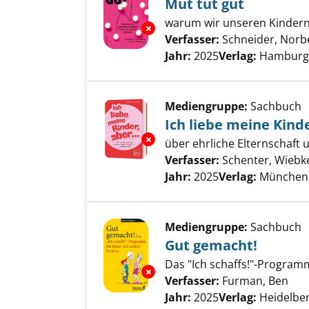
Mut tut gut
warum wir unseren Kinder
Exemplar-Details von Mut tut 
Verfasser:
Schneider, Norbe
Jahr:
2025
Verlag:
Hamburg,
Mediengruppe:
Sachbuch
Ich liebe meine Kinder
Exemplar-Details von Ich liebe 
über ehrliche Elternschaf
Verfasser:
Schenter, Wiebk
Jahr:
2025
Verlag:
München
Mediengruppe:
Sachbuch
Gut gemacht!
Das "Ich schaffs!"-Program
Exemplar-Details von Gut gema
Verfasser:
Furman, Ben
Suc
Jahr:
2025
Verlag:
Heidelbe