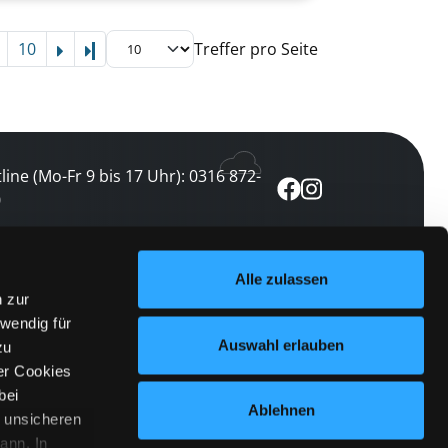
10
Treffer pro Seite
Letzte Seite
line (Mo-Fr 9 bis 17 Uhr): 0316 872-
0
ewsletter abonnieren
Alle zulassen
n zur
 keine Veranstaltung verpassen
wendig für
etzt abonnieren
Auswahl erlauben
zu
er Cookies
bei
Ablehnen
n unsicheren
ann. In