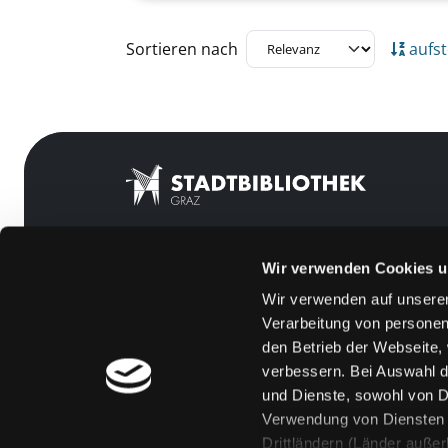
Zu den Suchfiltern springen
Sortieren nach
aufst
Wir verwenden Cookies u
Mitgliedschaft
Feedback
Wir verwenden auf unserer
Angebote
Kontakt
Verarbeitung von personen
LABUKA
Über uns
den Betrieb der Webseite,
verbessern. Bei Auswahl d
[kju:b]
Jobs
und Dienste, sowohl von Dr
News
Medienwunsch
Verwendung von Diensten u
Drittländern (Länder auße