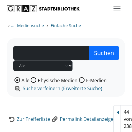
Zum Inhalt springen
Zur Detailanzeige springen
›
...
›
Mediensuche
Einfache Suche
Wählen Sie die Medienart nach der Sie suchen wollen
Alle
Physische Medien
E-Medien
Suche verfeinern (Erweiterte Suche)
44
Vorhe
Zur Trefferliste
Permalink Detailanzeige
vo
238