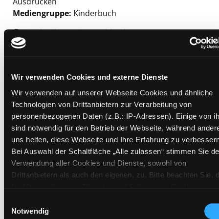
Ausdrücken
Mediengruppe:
Kinderbuch
Suche nach diesem Verfasser
Beschreibung ein-/ausblenden
Mehr Informationen ein-/ausblenden
Wir verwenden Cookies und externe Dienste
Wir verwenden auf unserer Webseite Cookies und ähnliche
Exemplare
Technologien von Drittanbietern zur Verarbeitung von
personenbezogenen Daten (z.B.: IP-Adressen). Einige von i
Zweigstelle:
Zanklhof
sind notwendig für den Betrieb der Webseite, während ander
Signatur:
JD.FB GRO
uns helfen, diese Webseite und Ihre Erfahrung zu verbessern
Standort 2:
Ausleihe
Bei Auswahl der Schaltfläche „Alle zulassen“ stimmen Sie de
Verwendung aller Cookies und Dienste, sowohl von
Status:
Verfügbar
Drittanbietern als auch den eigenen, zu. Bitte beachten Sie, 
Vorbestellungen:
0
bei Verwendung von Diensten und Setzen von Cookies von
Mediengruppe:
Kinderbuch
Drittanbietern, eine Verarbeitung in unsicheren Drittländern
Einwilligungsauswahl
Frist:
(Länder außerhalb des EWR ohne adäquates
Notwendig