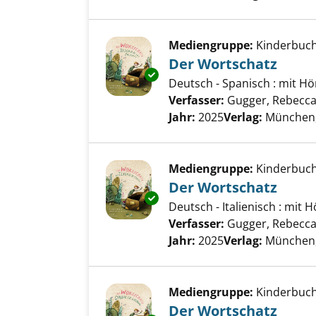
Mediengruppe:
Kinderbuc
Der Wortschatz
Exemplar-Details von Der Wor
Deutsch - Spanisch : mit 
Verfasser:
Gugger, Rebecc
Jahr:
2025
Verlag:
München, 
Mediengruppe:
Kinderbuc
Der Wortschatz
Exemplar-Details von Der Wor
Deutsch - Italienisch : mi
Verfasser:
Gugger, Rebecc
Jahr:
2025
Verlag:
München, 
Mediengruppe:
Kinderbuc
Der Wortschatz