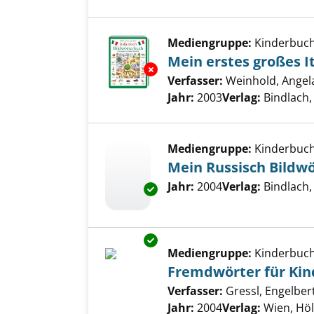
Mediengruppe:
Kinderbuc
Mein erstes großes I
Exemplar-Details von Mein erst
Verfasser:
Weinhold, Angel
Jahr:
2003
Verlag:
Bindlach
Mediengruppe:
Kinderbuc
Mein Russisch Bildw
Suche nach diesem Verfass
Jahr:
2004
Verlag:
Bindlach
Exemplar-Details von Mein Rus
Exemplar-Details von Fremdwör
Mediengruppe:
Kinderbuc
Fremdwörter für Kin
Verfasser:
Gressl, Engelber
Jahr:
2004
Verlag:
Wien, Hö