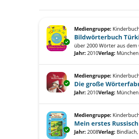
Suchergebnis
Zu den Suchfiltern springen
Mediengruppe:
Kinderbuc
Bildwörterbuch Türk
Exemplar-Details von Bildwört
über 2000 Wörter aus dem
Suche nach diesem Verfass
Jahr:
2010
Verlag:
München,
Mediengruppe:
Kinderbuc
Die große Wörterfab
Exemplar-Details von Die groß
Suche nach diesem Verfass
Jahr:
2010
Verlag:
München,
Mediengruppe:
Kinderbuc
Mein erstes Russisc
Exemplar-Details von Mein ers
Suche nach diesem Verfass
Jahr:
2008
Verlag:
Bindlach