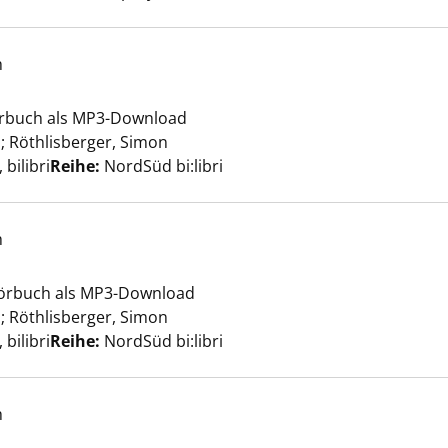
h
tschatz anzeigen
Hörbuch als MP3-Download
a
;
Röthlisberger, Simon
Suche nach diesem Verfasser
bilibri
Reihe:
NordSüd bi:libri
h
tschatz anzeigen
t Hörbuch als MP3-Download
a
;
Röthlisberger, Simon
Suche nach diesem Verfasser
bilibri
Reihe:
NordSüd bi:libri
h