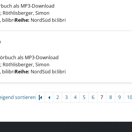
tschatz anzeigen
Hörbuch als MP3-Download
a
;
Röthlisberger, Simon
Suche nach diesem Verfasser
bilibri
Reihe:
NordSüd bi:libri
h
tschatz anzeigen
 Hörbuch als MP3-Download
a
;
Röthlisberger, Simon
Suche nach diesem Verfasser
bilibri
Reihe:
NordSüd bi:libri
eigend sortieren
2
3
4
5
6
7
8
9
1