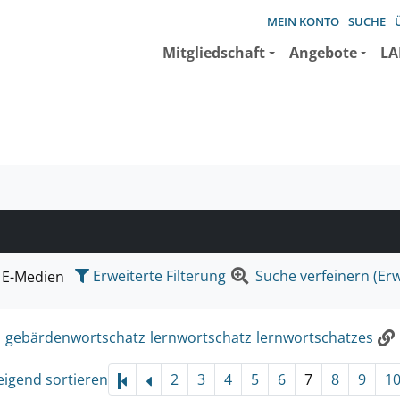
MEIN KONTO
SUCHE
Mitgliedschaft
Angebote
LA
e suchen wollen.
Erweiterte Filterung
Suche verfeinern (Erw
E-Medien
:
gebärdenwortschatz
lernwortschatz
lernwortschatzes
eigend sortieren
2
3
4
5
6
7
8
9
1