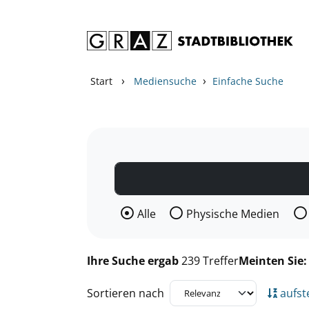
Zum Inhalt springen
Zu den Suchfiltern springen
Zur Trefferliste springen
›
›
Start
Mediensuche
Einfache Suche
Wählen Sie die Medienart nach der Si
Alle
Physische Medien
Ihre Suche ergab
239 Treffer
Meinten Sie
Sortieren nach
aufst