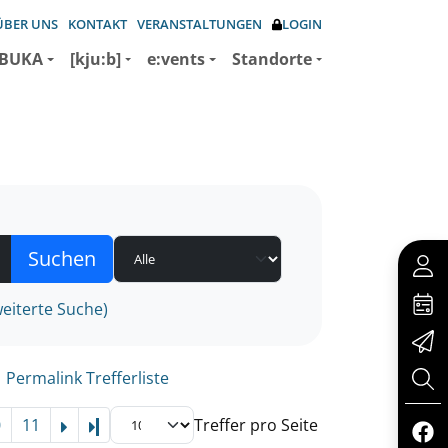
ÜBER UNS
KONTAKT
VERANSTALTUNGEN
LOGIN
BUKA
[kju:b]
e:vents
Standorte
eiterte Suche)
Permalink Trefferliste
0
11
Treffer pro Seite
Letzte Seite