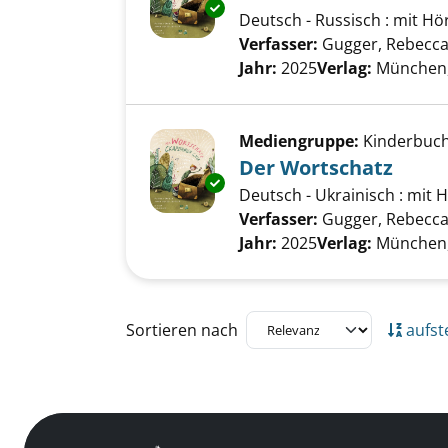
Exemplar-Details von Der Wor
Deutsch - Russisch : mit 
Verfasser:
Gugger, Rebecc
Jahr:
2025
Verlag:
München, 
Mediengruppe:
Kinderbuc
Der Wortschatz
Exemplar-Details von Der Wor
Deutsch - Ukrainisch : mit
Verfasser:
Gugger, Rebecc
Jahr:
2025
Verlag:
München, 
Zu den Suchfiltern springen
Sortieren nach
aufst