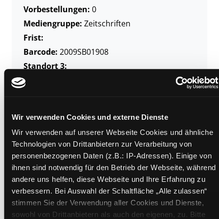
Vorbestellungen:
0
Mediengruppe:
Zeitschriften
Frist:
Barcode:
2009SB01908
Standort 3:
Zweigstelle:
Bücherbus
Wir verwenden Cookies und externe Dienste
Signatur:
Z GEO
Wir verwenden auf unserer Webseite Cookies und ähnliche
Standort 2:
Depot Bücherbus
Technologien von Drittanbietern zur Verarbeitung von
Status:
Verfügbar
personenbezogenen Daten (z.B.: IP-Adressen). Einige von
ihnen sind notwendig für den Betrieb der Webseite, während
Vorbestellungen:
0
andere uns helfen, diese Webseite und Ihre Erfahrung zu
Mediengruppe:
Zeitschriften
verbessern. Bei Auswahl der Schaltfläche „Alle zulassen“
Frist:
stimmen Sie der Verwendung aller Cookies und Dienste,
Barcode:
2011SB01241
sowohl von Drittanbietern als auch den eigenen, zu. Bitte