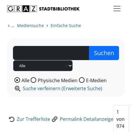
Zum Inhalt springen
Zur Detailanzeige springen
›
...
›
Mediensuche
Einfache Suche
Wählen Sie die Medienart nach der Sie suchen wollen
Alle
Physische Medien
E-Medien
Suche verfeinern (Erweiterte Suche)
1
Zur Trefferliste
Permalink Detailanzeige
von
974