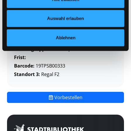
Zweigstelle:
Themenpaket-Service
Nähere Informationen finden Sie in unserer
Datenschutzerklärung
und in unserem
Impressum
.
Signatur:
TP SCHM
Auswahl erlauben
Standort 2:
Depot
Status:
Verfügbar
Ablehnen
Vorbestellungen:
0
Mediengruppe:
Themenpaket
Frist:
Barcode:
19TPSB00333
Standort 3:
Regal F2
Vorbestellen