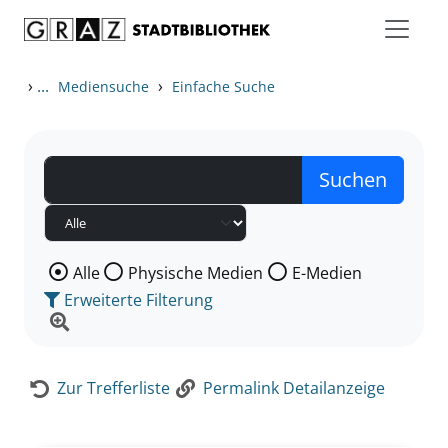
Zum Inhalt springen
Zur Detailanzeige springen
›
...
›
Mediensuche
Einfache Suche
Wählen Sie die Medienart nach der Sie suchen wollen
Alle
Physische Medien
E-Medien
Erweiterte Filterung
Zur Trefferliste
Permalink Detailanzeige