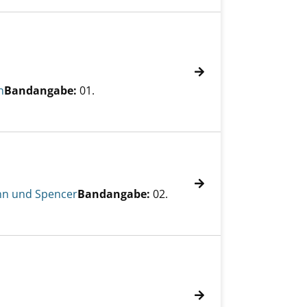
n
Bandangabe:
01.
nn und Spencer
Bandangabe:
02.