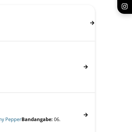
ny Pepper
Bandangabe:
06.