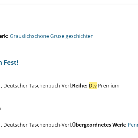
erk:
Grauslichschöne Gruselgeschichten
n Fest!
 was für ein Fest! anzeigen
 nach diesem Verfasser
, Deutscher Taschenbuch-Verl.
Reihe:
Dtv
Premium
h
Klassenfahrt anzeigen
er
, Deutscher Taschenbuch-Verl.
Übergeordnetes Werk:
Pen