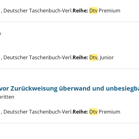
e nach diesem Verfasser
, Deutscher Taschenbuch-Verl.
Reihe:
Dtv
Premium
h
Villa X anzeigen
uche nach diesem Verfasser
, Deutscher Taschenbuch-Verl.
Reihe:
Dtv
, Junior
 vor Zurückweisung überwand und unbesiegb
hritten
 meine Angst vor Zurückweisung überwand und unbesiegbar
ach diesem Verfasser
, Deutscher Taschenbuch-Verl.
Reihe:
Dtv
Premium