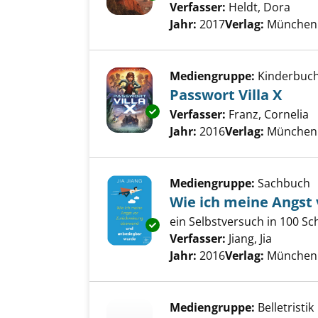
Verfasser:
Heldt, Dora
Such
Jahr:
2017
Verlag:
München 
Mediengruppe:
Kinderbuc
Passwort Villa X
Exemplar-Details von Passwort 
Verfasser:
Franz, Cornelia
S
Jahr:
2016
Verlag:
München 
Mediengruppe:
Sachbuch
Wie ich meine Angst
ein Selbstversuch in 100 Sc
Exemplar-Details von Wie ich
Verfasser:
Jiang, Jia
Suche n
Jahr:
2016
Verlag:
München 
Mediengruppe:
Belletristik