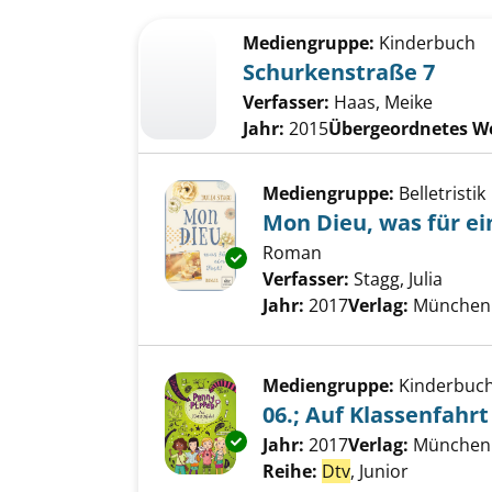
Suchergebnis
Zu den Suchfiltern springen
Mediengruppe:
Kinderbuch
Schurkenstraße 7
Verfasser:
Haas, Meike
Jahr:
2015
Übergeordnetes W
Mediengruppe:
Belletristik
Mon Dieu, was für ei
Roman
Exemplar-Details von Mon Dieu,
Verfasser:
Stagg, Julia
Suche
Jahr:
2017
Verlag:
München 
Mediengruppe:
Kinderbuc
06.; Auf Klassenfahrt
Exemplar-Details von 06.; Auf 
Suche nach diesem Verfass
Jahr:
2017
Verlag:
München 
Reihe:
Dtv
, Junior