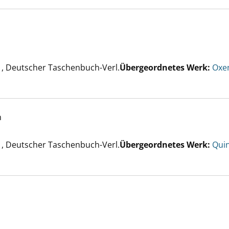
erste Opfer anzeigen
er
, Deutscher Taschenbuch-Verl.
Übergeordnetes Werk:
Oxe
h
al verzockt anzeigen
er
, Deutscher Taschenbuch-Verl.
Übergeordnetes Werk:
Qui
 die Guten anzeigen