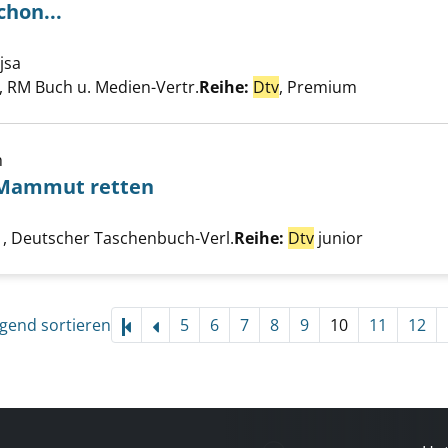
chon...
dich jetzt schon... anzeigen
jsa
Suche nach diesem Verfasser
 RM Buch u. Medien-Vertr.
Reihe:
Dtv
, Premium
h
 Mammut retten
he nach diesem Verfasser
 schnell das Mammut retten anzeigen
, Deutscher Taschenbuch-Verl.
Reihe:
Dtv
junior
igend sortieren
5
6
7
8
9
10
11
12