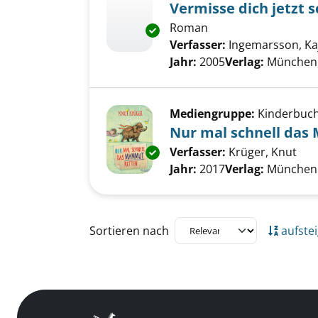
Vermisse dich jetzt s
Roman
Exemplar-Details von Vermisse 
Verfasser:
Ingemarsson, Ka
Jahr:
2005
Verlag:
München,
Mediengruppe:
Kinderbuc
Nur mal schnell das
Verfasser:
Krüger, Knut
Suc
Exemplar-Details von Nur mal
Jahr:
2017
Verlag:
München 
Zu den Suchfiltern springen
Sortieren nach
aufste