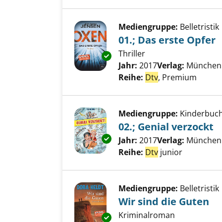
Mediengruppe:
Belletristik
01.; Das erste Opfer
Thriller
Exemplar-Details von 01.; Das 
Suche nach diesem Verfass
Jahr:
2017
Verlag:
München 
Reihe:
Dtv
, Premium
Mediengruppe:
Kinderbuc
02.; Genial verzockt
Exemplar-Details von 02.; Geni
Suche nach diesem Verfass
Jahr:
2017
Verlag:
München 
Reihe:
Dtv
junior
Mediengruppe:
Belletristik
Wir sind die Guten
Kriminalroman
Exemplar-Details von Wir sind