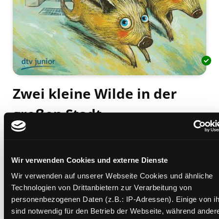
Zwei kleine Wilde in der
großen Stadt
Mediengruppe:
Kinderbuch
Verfasser:
Suche nach diesem Verfasser
Dölling, Beate
Beschreibung ein-/ausblenden
Wir verwenden Cookies und externe Dienste
Wir verwenden auf unserer Webseite Cookies und ähnliche
Mehr Informationen ein-/ausblenden
Technologien von Drittanbietern zur Verarbeitung von
personenbezogenen Daten (z.B.: IP-Adressen). Einige von i
sind notwendig für den Betrieb der Webseite, während ander