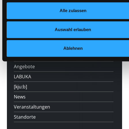
Datenschutzerklärung
und in unserem
Impressum
.
Alle zulassen
Auswahl erlauben
Hotline (Mo-Fr 9 bis 17 Uhr): 0316 872-
800
Ablehnen
Mitgliedschaft
Angebote
LABUKA
[kju:b]
News
Veranstaltungen
Standorte