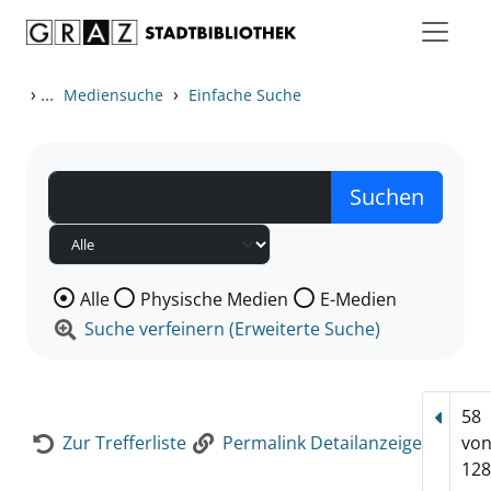
Zum Inhalt springen
Zur Detailanzeige springen
›
...
›
Mediensuche
Einfache Suche
Wählen Sie die Medienart nach der Sie suchen wollen
Alle
Physische Medien
E-Medien
Suche verfeinern (Erweiterte Suche)
58
Vorhe
Zur Trefferliste
Permalink Detailanzeige
vo
128