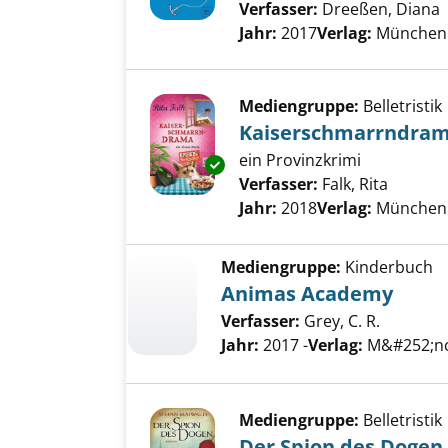
Verfasser:
Dreeßen, Diana
Jahr:
2017
Verlag:
München 
Mediengruppe:
Belletristik
Kaiserschmarrndra
ein Provinzkrimi
Exemplar-Details von Kaisers
Verfasser:
Falk, Rita
Suche n
Jahr:
2018
Verlag:
München 
Mediengruppe:
Kinderbuch
Animas Academy
Verfasser:
Grey, C. R.
Jahr:
2017 -
Verlag:
M&#252;nc
Mediengruppe:
Belletristik
Der Spion des Dogen