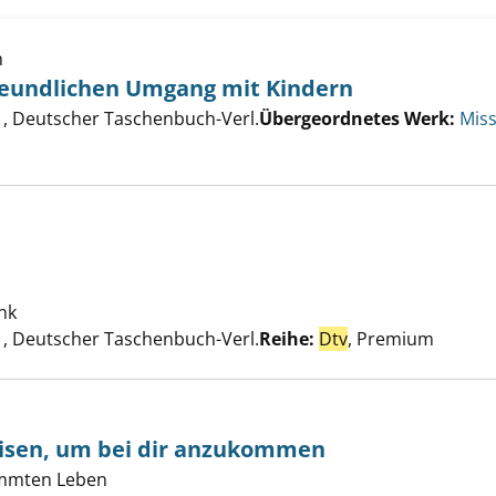
h
freundlichen Umgang mit Kindern
eitung zum freundlichen Umgang mit Kindern anzeigen
er
, Deutscher Taschenbuch-Verl.
Übergeordnetes Werk:
Mis
Teufel anzeigen
nk
Suche nach diesem Verfasser
, Deutscher Taschenbuch-Verl.
Reihe:
Dtv
, Premium
eisen, um bei dir anzukommen
immten Leben
 nicht verreisen, um bei dir anzukommen anzeigen