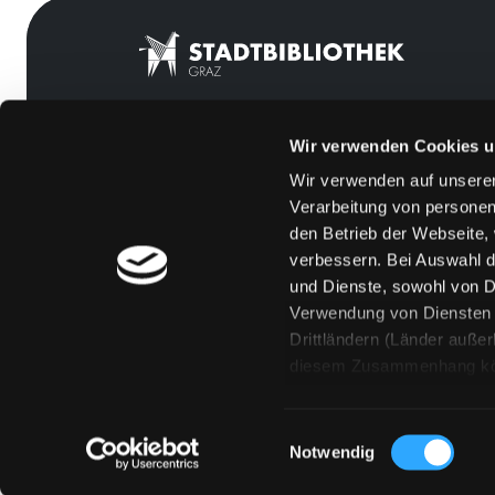
Wir verwenden Cookies u
Mitgliedschaft
Feedback
Wir verwenden auf unserer
Angebote
Kontakt
Verarbeitung von personen
LABUKA
Über uns
den Betrieb der Webseite,
verbessern. Bei Auswahl d
[kju:b]
Jobs
und Dienste, sowohl von Dr
News
Medienwunsch
Verwendung von Diensten u
Drittländern (Länder auße
Veranstaltungen
FAQs
diesem Zusammenhang könne
Standorte
Überweisungsdat
Eine Verarbeitung durch so
erteilen („Auswahl erlaube
Einwilligungsauswahl
„Details zeigen“ finden S
Notwendig
Technologien. Selbstverst