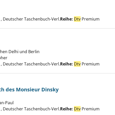
on des Dogen anzeigen
Suche nach diesem Verfasser
, Deutscher Taschenbuch-Verl.
Reihe:
Dtv
Premium
hen Delhi und Berlin
de in India anzeigen
pher
Suche nach diesem Verfasser
, Deutscher Taschenbuch-Verl.
Reihe:
Dtv
Premium
h des Monsieur Dinsky
rhörte Wunsch des Monsieur Dinsky anzeigen
ean-Paul
Suche nach diesem Verfasser
, Deutscher Taschenbuch-Verl.
Reihe:
Dtv
Premium