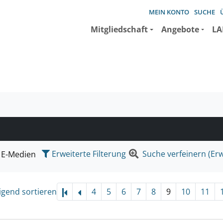
MEIN KONTO
SUCHE
Mitgliedschaft
Angebote
LA
e suchen wollen.
Erweiterte Filterung
Suche verfeinern (Erw
E-Medien
igend sortieren
4
5
6
7
8
9
10
11