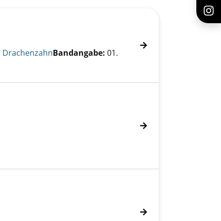
s Drachenzahn
Bandangabe:
01.