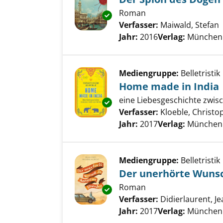
Roman
Exemplar-Details von Der Spi
Verfasser:
Maiwald, Stefan
Jahr:
2016
Verlag:
München 
Mediengruppe:
Belletristik
Home made in India
eine Liebesgeschichte zwisc
Exemplar-Details von Home ma
Verfasser:
Kloeble, Christo
Jahr:
2017
Verlag:
München 
Mediengruppe:
Belletristik
Der unerhörte Wunsc
Roman
Exemplar-Details von Der une
Verfasser:
Didierlaurent, J
Jahr:
2017
Verlag:
München 