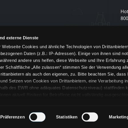
Hot
80
N
nd externe Dienste
 Webseite Cookies und ähnliche Technologien von Drittanbieter
und
bezogenen Daten (z.B.: IP-Adressen). Einige von ihnen sind not
j
 während andere uns helfen, diese Webseite und Ihre Erfahrung 
er Schaltfläche „Alle zulassen“ stimmen Sie der Verwendung all
ittanbietern als auch den eigenen, zu. Bitte beachten Sie, dass 
nd Setzen von Cookies von Drittanbietern, eine Verarbeitung i
rhalb des EWR ohne adäquates Datenschutzniveau) stattfinden k
n aktuell Risiken für Betroffene nicht vollständig ausgeschl
en
lche Cookies oder Dienste erfolgt nur, wenn Sie die jeweilige Ein
n“) oder auf die Schaltfläche „Alle zulassen“ klicken. Unter dem
ie Erklärungen zu den verschiedenen Kategorien von Cookies und
Präferenzen
Statistiken
Marketin
ändlich können Sie über unsere „Cookie-Einstellungen“ unter dem