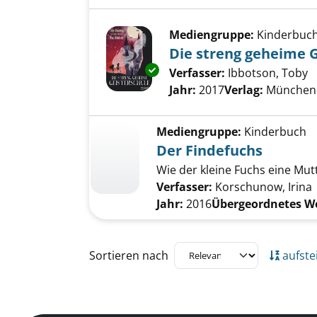
Mediengruppe:
Kinderbuc
Die streng geheime G
Exemplar-Details von Die stre
Verfasser:
Ibbotson, Toby
S
Jahr:
2017
Verlag:
München 
Mediengruppe:
Kinderbuch
Der Findefuchs
Wie der kleine Fuchs eine Mu
Verfasser:
Korschunow, Irina
Jahr:
2016
Übergeordnetes W
Zu den Suchfiltern springen
Sortieren nach
aufste