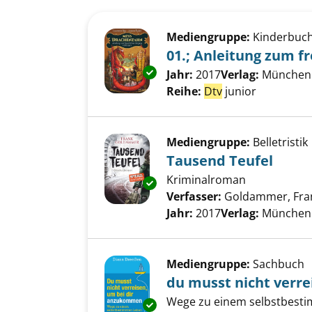
Suchergebnis
Zu den Suchfiltern springen
Mediengruppe:
Kinderbuc
01.; Anleitung zum 
Exemplar-Details von 01.; Anl
Suche nach diesem Verfass
Jahr:
2017
Verlag:
München 
Reihe:
Dtv
junior
Mediengruppe:
Belletristik
Tausend Teufel
Kriminalroman
Exemplar-Details von Tausend 
Verfasser:
Goldammer, Fra
Jahr:
2017
Verlag:
München 
Mediengruppe:
Sachbuch
du musst nicht verr
Wege zu einem selbstbest
Exemplar-Details von du musst