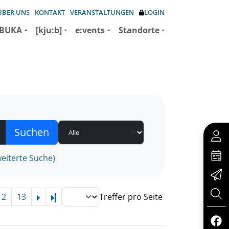
ÜBER UNS
KONTAKT
VERANSTALTUNGEN
LOGIN
BUKA
[kju:b]
e:vents
Standorte
eiterte Suche)
12
13
Treffer pro Seite
Letzte Seite