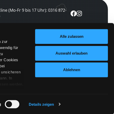
line (Mo-Fr 9 bis 17 Uhr): 0316 872-
0
ewsletter abonnieren
Alle zulassen
n zur
 keine Veranstaltung verpassen
wendig für
etzt abonnieren
Auswahl erlauben
zu
er Cookies
bei
Ablehnen
n unsicheren
ann. In
ossen werden.
Cookies
|
Impressum
|
Datenschutz
willigung
anmelden
 Punkt
 ähnlichen
g
Details zeigen
 Button links