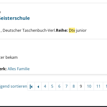
h
eisterschule
ng geheime Geisterschule anzeigen
uche nach diesem Verfasser
, Deutscher Taschenbuch-Verl.
Reihe:
Dtv
junior
tter bekam
erk:
Alles Familie
igend sortieren
4
5
6
7
8
9
10
11