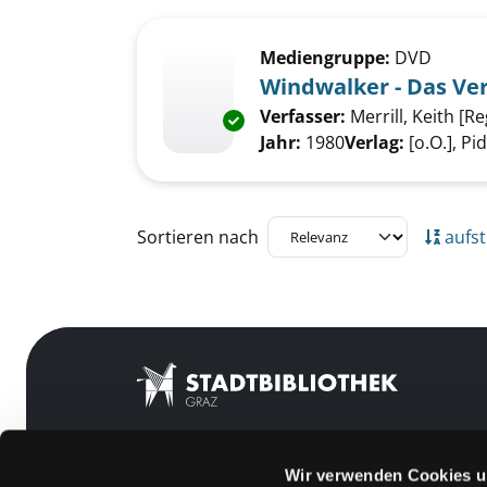
Suchergebnis
Zu den Suchfiltern springen
Mediengruppe:
DVD
Windwalker - Das Ve
Verfasser:
Merrill, Keith [Re
Exemplar-Details von Windwalk
Jahr:
1980
Verlag:
[o.O.], Pi
Zu den Suchfiltern springen
Sortieren nach
aufst
Wir verwenden Cookies u
Mitgliedschaft
Feedback