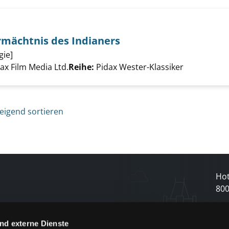
rmächtnis des Indianers
gie]
Suche nach diesem Verfasser
er - Das Vermächtnis des Indianers anzeigen
dax Film Media Ltd.
Reihe:
Pidax Wester-Klassiker
eigend sortieren
Hot
80
N
nd externe Dienste