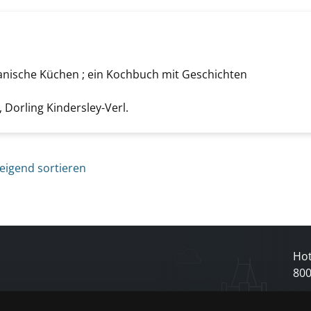
th Africa anzeigen
kanische Küchen ; ein Kochbuch mit Geschichten
che nach diesem Verfasser
Dorling Kindersley-Verl.
eigend sortieren
Hot
80