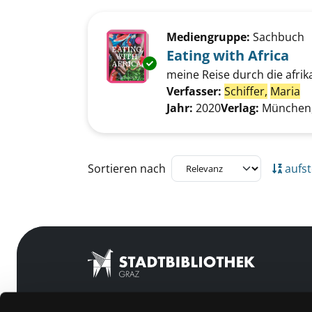
Suchergebnis
Zu den Suchfiltern springen
Mediengruppe:
Sachbuch
Eating with Africa
Exemplar-Details von Eating wi
meine Reise durch die afri
Verfasser:
Schiffer,
Maria
Su
Jahr:
2020
Verlag:
München, 
Zu den Suchfiltern springen
Sortieren nach
aufst