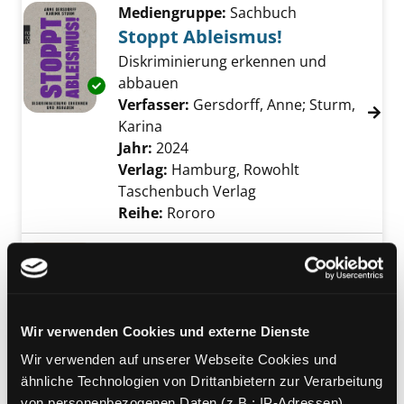
Mediengruppe:
Sachbuch
Stoppt Ableismus!
Diskriminierung erkennen und
abbauen
Exemplar-Details von Stoppt Ableismus! anze
Verfasser:
Gersdorff, Anne
;
Sturm,
Karina
Suche nach diesem Verfasser
Jahr:
2024
Verlag:
Hamburg, Rowohlt
Taschenbuch Verlag
Reihe:
Rororo
Mediengruppe:
Sachbuch
Das ist Diskriminierung!
verstehen, was hinter dem Vorwurf
steckt
Exemplar-Details von Das ist Diskriminierung
Wir verwenden Cookies und externe Dienste
Verfasser:
Hofbauer, Yara
Suche nach die
Wir verwenden auf unserer Webseite Cookies und
Jahr:
2023
ähnliche Technologien von Drittanbietern zur Verarbeitung
Verlag:
Münster, Unrast-Verl.
von personenbezogenen Daten (z.B.: IP-Adressen).