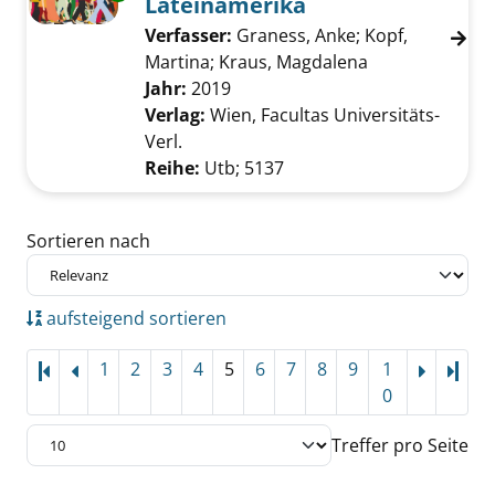
Lateinamerika
Verfasser:
Graness, Anke
;
Kopf,
Martina
;
Kraus, Magdalena
Suche nach di
Jahr:
2019
Verlag:
Wien, Facultas Universitäts-
Verl.
Reihe:
Utb; 5137
Zu den Suchfiltern springen
Sortieren nach
aufsteigend sortieren
1
2
3
4
5
6
7
8
9
1
Letz
0
Treffer pro Seite