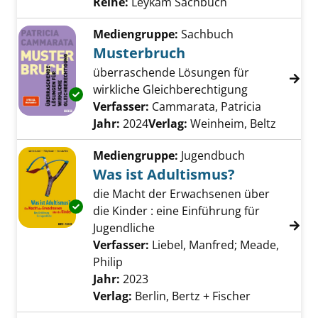
Reihe:
Leykam Sachbuch
Mediengruppe:
Sachbuch
Musterbruch
überraschende Lösungen für
wirkliche Gleichberechtigung
Exemplar-Details von Musterbruch anzeigen
Verfasser:
Cammarata, Patricia
Suche nac
Jahr:
2024
Verlag:
Weinheim, Beltz
Mediengruppe:
Jugendbuch
Was ist Adultismus?
die Macht der Erwachsenen über
Exemplar-Details von Was ist Adultismus? an
die Kinder : eine Einführung für
Jugendliche
Verfasser:
Liebel, Manfred
;
Meade,
Philip
Suche nach diesem Verfasser
Jahr:
2023
Verlag:
Berlin, Bertz + Fischer