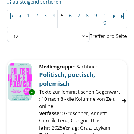
aufsteigend sortieren
1
2
3
4
5
6
7
8
9
1
Letz
0
Treffer pro Seite
Suchergebnis
Zu den Suchfiltern springen
Mediengruppe:
Sachbuch
Politisch, poetisch,
polemisch
Texte zur feministischen Gegenwart
Exemplar-Details von Politisch, poetisch, po
: 10 nach 8 - die Kolumne von Zeit
online
Verfasser:
Gröschner, Annett
;
Gorelik, Lena
;
Güngör, Dilek
Suche nach di
Jahr:
2025
Verlag:
Graz, Leykam