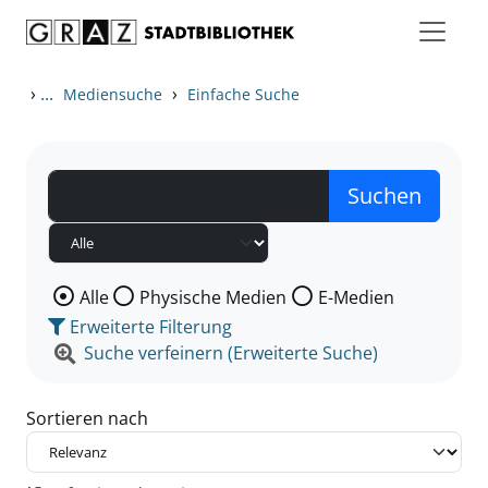
Zum Inhalt springen
Zu den Suchfiltern springen
Zur Trefferliste springen
›
...
›
Mediensuche
Einfache Suche
Wählen Sie die Medienart nach der Sie suchen wollen
Alle
Physische Medien
E-Medien
Erweiterte Filterung
Suche verfeinern (Erweiterte Suche)
Sortieren nach