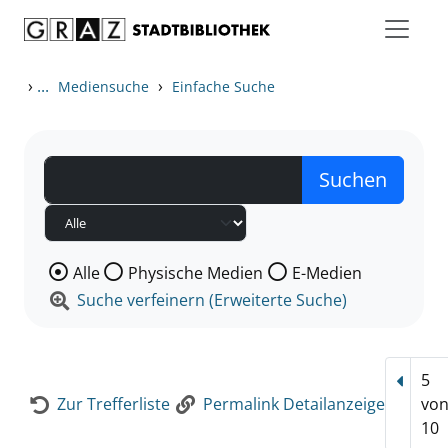
Zum Inhalt springen
Zur Detailanzeige springen
›
...
›
Mediensuche
Einfache Suche
Wählen Sie die Medienart nach der Sie suchen wollen
Alle
Physische Medien
E-Medien
Suche verfeinern (Erweiterte Suche)
5
Vorhe
Zur Trefferliste
Permalink Detailanzeige
vo
10