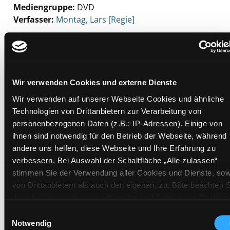
Mediengruppe:
DVD
Verfasser:
Suche nach diesem Verfasser
Montag, Lars [Regie]
Beschreibung ein-/ausblenden
Mehr Informationen ein-/ausblenden
Wir verwenden Cookies und externe Dienste
Wir verwenden auf unserer Webseite Cookies und ähnliche
Exemplare
Technologien von Drittanbietern zur Verarbeitung von
personenbezogenen Daten (z.B.: IP-Adressen). Einige von
Zweigstelle:
Mediathek
ihnen sind notwendig für den Betrieb der Webseite, während
Signatur:
TV.DD HER
andere uns helfen, diese Webseite und Ihre Erfahrung zu
verbessern. Bei Auswahl der Schaltfläche „Alle zulassen“
Standort 2:
Ausleihe
stimmen Sie der Verwendung aller Cookies und Dienste, sow
Status:
Verfügbar
von Drittanbietern als auch den eigenen, zu. Bitte beachten S
Vorbestellungen:
0
dass bei Verwendung von Diensten und Setzen von Cookies
Mediengruppe:
DVD
von Drittanbietern, eine Verarbeitung in unsicheren Drittlände
Einwilligungsauswahl
(Länder außerhalb des EWR ohne adäquates
Frist:
Notwendig