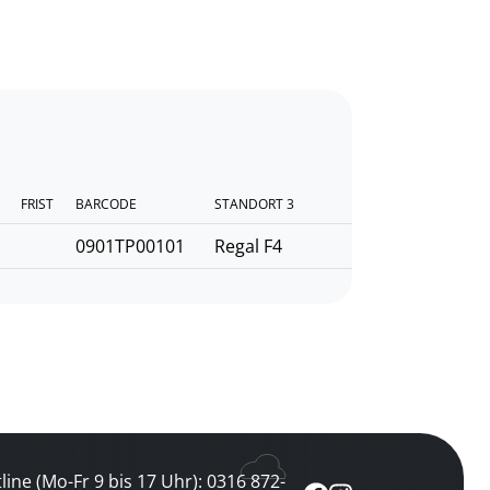
FRIST
BARCODE
STANDORT 3
0901TP00101
Regal F4
line (Mo-Fr 9 bis 17 Uhr): 0316 872-