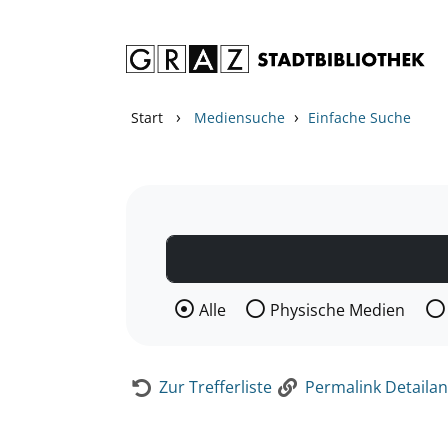
Zum Inhalt springen
Zur Detailanzeige springen
›
›
Start
Mediensuche
Einfache Suche
Wählen Sie die Medienart nach der Si
Alle
Physische Medien
Zur Trefferliste
Permalink Detailan