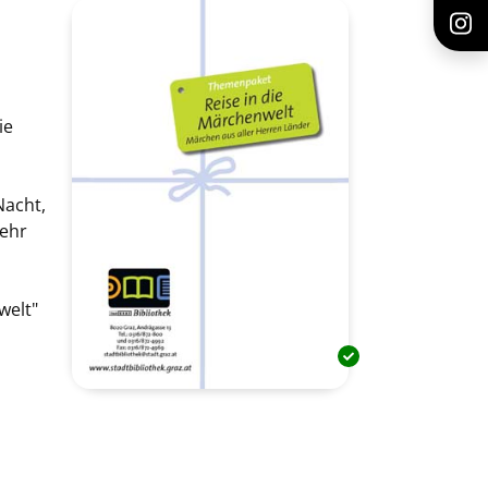
ie
Nacht,
mehr
welt"