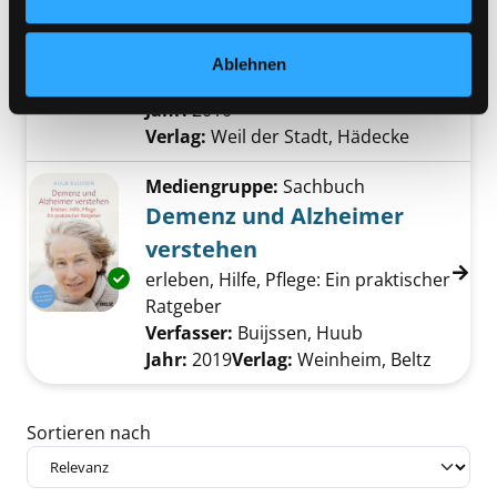
Exemplar-Details von Diät und Rat bei Rheu
Rezepte gegen Entzündung und
Schmerz
Ablehnen
Verfasser:
Adam, Olaf
Suche nach diesem 
Jahr:
2010
Verlag:
Weil der Stadt, Hädecke
Mediengruppe:
Sachbuch
Demenz und Alzheimer
verstehen
Exemplar-Details von Demenz und Alzheimer
erleben, Hilfe, Pflege: Ein praktischer
Ratgeber
Verfasser:
Buijssen, Huub
Suche nach die
Jahr:
2019
Verlag:
Weinheim, Beltz
Zu den Suchfiltern springen
Sortieren nach