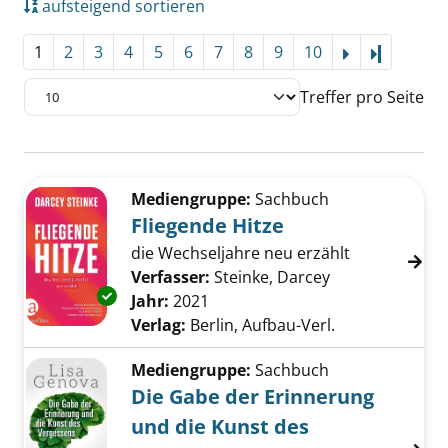
aufsteigend sortieren
1
2
3
4
5
6
7
8
9
10
Letzte Se
Treffer pro Seite
Suchergebnis
Zu den Suchfiltern springen
Mediengruppe:
Sachbuch
Fliegende Hitze
die Wechseljahre neu erzählt
Verfasser:
Steinke, Darcey
Suche nach die
Exemplar-Details von Fliegende Hitze anzeig
Jahr:
2021
Verlag:
Berlin, Aufbau-Verl.
Mediengruppe:
Sachbuch
Die Gabe der Erinnerung
und die Kunst des