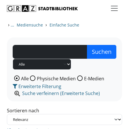
Zum Inhalt springen
Zu den Suchfiltern springen
Zur Trefferliste springen
›
...
›
Mediensuche
Einfache Suche
Wählen Sie die Medienart nach der Sie suchen wollen
Alle
Physische Medien
E-Medien
Erweiterte Filterung
Suche verfeinern (Erweiterte Suche)
Sortieren nach