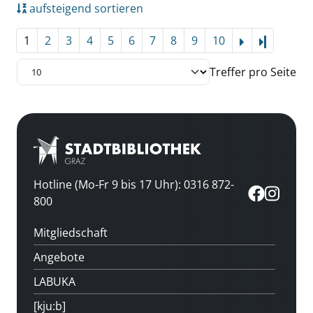
aufsteigend sortieren
1
2
3
4
5
6
7
8
9
10
Letzte Se
Treffer pro Seite
Hotline (Mo-Fr 9 bis 17 Uhr): 0316 872-
800
Mitgliedschaft
Angebote
LABUKA
[kju:b]