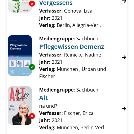
Vergessens
Exemplar-Details von Die Gabe der Erinneru
Verfasser:
Genova, Lisa
Suche nach diese
Jahr:
2021
Verlag:
Berlin, Allegria-Verl.
Mediengruppe:
Sachbuch
Pflegewissen Demenz
Verfasser:
Reinicke, Nadine
Suche nach di
Jahr:
2021
Exemplar-Details von Pflegewissen Demenz 
Verlag:
München , Urban und
Fischer
Mediengruppe:
Sachbuch
Alt
na und?
Verfasser:
Fischer, Erica
Suche nach diese
Exemplar-Details von Alt anzeigen
Jahr:
2021
Verlag:
München, Berlin-Verl.