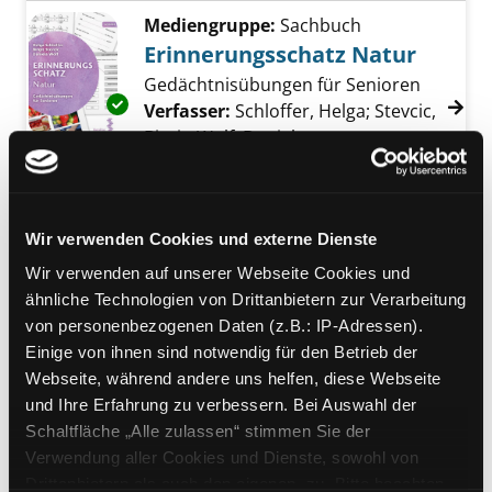
Mediengruppe:
Sachbuch
Erinnerungsschatz Natur
Gedächtnisübungen für Senioren
Exemplar-Details von Erinnerungsschatz Nat
Verfasser:
Schloffer, Helga
;
Stevcic,
Birgit
;
Wolf, Daniela
Suche nach diesem Ve
Jahr:
2021
Verlag:
Wien, Facultas
Reihe:
Facultas Senior
Mediengruppe:
Sachbuch
Wir verwenden Cookies und externe Dienste
Alterslos - grenzenlos
Wir verwenden auf unserer Webseite Cookies und
Exemplar-Details von Alterslos - grenzenlos 
Porträts und Gespräche über das
ähnliche Technologien von Drittanbietern zur Verarbeitung
Leben
von personenbezogenen Daten (z.B.: IP-Adressen).
Verfasser:
Rethel-Heesters, Simone
Suche
Einige von ihnen sind notwendig für den Betrieb der
Jahr:
2021
Webseite, während andere uns helfen, diese Webseite
Verlag:
Frankfurt/M., Westend-Verl.
und Ihre Erfahrung zu verbessern. Bei Auswahl der
Schaltfläche „Alle zulassen“ stimmen Sie der
Mediengruppe:
Sachbuch
Verwendung aller Cookies und Dienste, sowohl von
Visuelle Kommunikation
Drittanbietern als auch den eigenen, zu. Bitte beachten