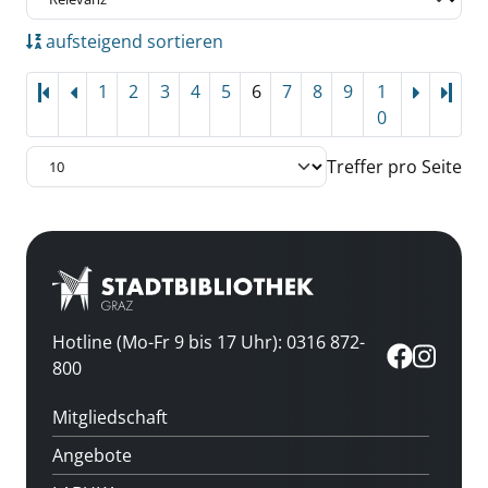
aufsteigend sortieren
1
2
3
4
5
6
7
8
9
1
Letz
0
Treffer pro Seite
Hotline (Mo-Fr 9 bis 17 Uhr): 0316 872-
800
Mitgliedschaft
Angebote