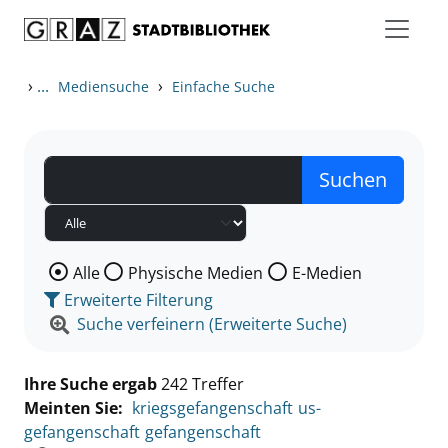
Zum Inhalt springen
Zu den Suchfiltern springen
Zur Trefferliste springen
›
...
›
Mediensuche
Einfache Suche
Wählen Sie die Medienart nach der Sie suchen wollen
Alle
Physische Medien
E-Medien
Erweiterte Filterung
Suche verfeinern (Erweiterte Suche)
Ihre Suche ergab
242 Treffer
Meinten Sie:
kriegsgefangenschaft
us-
gefangenschaft
gefangenschaft