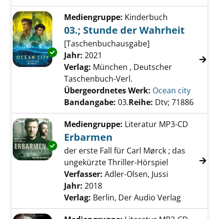
Mediengruppe:
Kinderbuch
03.; Stunde der Wahrheit
[Taschenbuchausgabe]
Exemplar-Details von 03.; Stunde der Wahrhe
Suche nach diesem Verfasser
Jahr:
2021
Verlag:
München , Deutscher
Taschenbuch-Verl.
Übergeordnetes Werk:
Ocean city
Bandangabe:
03.
Reihe:
Dtv; 71886
Mediengruppe:
Literatur MP3-CD
Erbarmen
Exemplar-Details von Erbarmen anzeigen
der erste Fall für Carl Mørck ; das
ungekürzte Thriller-Hörspiel
Verfasser:
Adler-Olsen, Jussi
Suche nach d
Jahr:
2018
Verlag:
Berlin, Der Audio Verlag