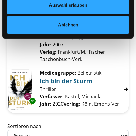
Datenschutzerklärung
und in unserem
Impressum
.
Mediengruppe:
Jugendbuch
Auswahl erlauben
Der Junge im gestreiften
Pyjama
Ablehnen
Exemplar-Details von Der Junge im gestreift
eine Fabel
Verfasser:
Boyne, John
Suche nach diesem
Jahr:
2007
Verlag:
Frankfurt/M., Fischer
Taschenbuch-Verl.
Mediengruppe:
Belletristik
Ich bin der Sturm
Thriller
Verfasser:
Kastel, Michaela
Suche nach di
Exemplar-Details von Ich bin der Sturm anze
Jahr:
2020
Verlag:
Köln, Emons-Verl.
Zu den Suchfiltern springen
Sortieren nach