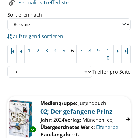
Permalink Trefferliste
Sortieren nach
aufsteigend sortieren
1
2
3
4
5
6
7
8
9
1
Letz
0
Treffer pro Seite
Suchergebnis
Zu den Suchfiltern springen
Mediengruppe:
Jugendbuch
02; Der gefangene Prinz
Suche nach diesem Verfasser
Jahr:
2024
Verlag:
München, cbj
Übergeordnetes Werk:
Elfenerbe
Exemplar-Details von 02; Der gefangene Prin
Bandangabe:
02