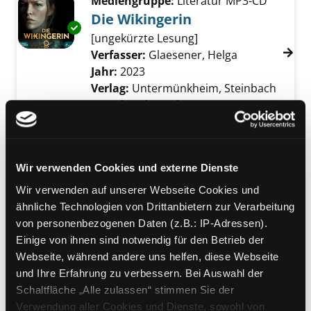
Mediengruppe:
Literatur MP3-CD
Die Wikingerin
Exemplar-Details von Die Wikingerin anzeige
[ungekürzte Lesung]
Verfasser:
Glaesener, Helga
Suche nach d
Jahr:
2023
Verlag:
Untermünkheim, Steinbach
Sprechende Bücher
Mediengruppe:
Belletristik
Unschuld
Wir verwenden Cookies und externe Dienste
Roman
Verfasser:
Würger, Takis
Suche nach dies
Wir verwenden auf unserer Webseite Cookies und
Exemplar-Details von Unschuld anzeigen
Jahr:
2022
ähnliche Technologien von Drittanbietern zur Verarbeitung
Verlag:
München, Penguin-Verl.
von personenbezogenen Daten (z.B.: IP-Adressen).
Einige von ihnen sind notwendig für den Betrieb der
Mediengruppe:
Belletristik
Webseite, während andere uns helfen, diese Webseite
03.; Crown and bones
und Ihre Erfahrung zu verbessern. Bei Auswahl der
Schaltfläche „Alle zulassen“ stimmen Sie der
Roman
Verwendung aller Cookies und Dienste, sowohl von
Suche nach diesem Verfasser
Jahr:
2022
Verlag:
München, Heyne