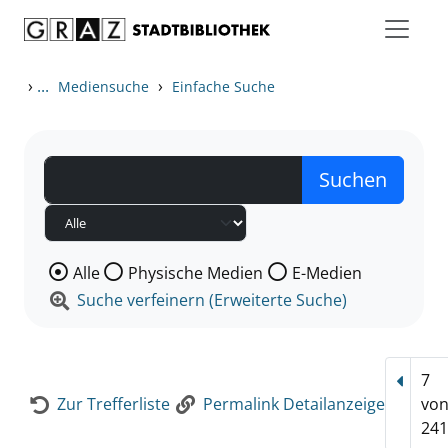
Zum Inhalt springen
Zur Detailanzeige springen
›
...
›
Mediensuche
Einfache Suche
Wählen Sie die Medienart nach der Sie suchen wollen
Alle
Physische Medien
E-Medien
Suche verfeinern (Erweiterte Suche)
7
Vorhe
Zur Trefferliste
Permalink Detailanzeige
vo
241