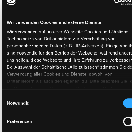
Wir verwenden Cookies und externe Dienste
Exemplare
Wir verwenden auf unserer Webseite Cookies und ähnliche
Zweigstelle:
Andritz
Technologien von Drittanbietern zur Verarbeitung von
personenbezogenen Daten (z.B.: IP-Adressen). Einige von i
Signatur:
EL.EP POL
sind notwendig für den Betrieb der Webseite, während ander
Standort 2:
Ausleihe
uns helfen, diese Webseite und Ihre Erfahrung zu verbessern
Status:
Verfügbar
Bei Auswahl der Schaltfläche „Alle zulassen“ stimmen Sie de
Vorbestellungen:
0
Verwendung aller Cookies und Dienste, sowohl von
Mediengruppe:
Sachbuch
Drittanbietern als auch den eigenen, zu. Bitte beachten Sie, 
bei Verwendung von Diensten und Setzen von Cookies von
Frist:
Drittanbietern, eine Verarbeitung in unsicheren Drittländern
Einwilligungsauswahl
Barcode:
1009BU00523
(Länder außerhalb des EWR ohne adäquates
Notwendig
Standort 3:
Datenschutzniveau) stattfinden kann. In diesem Zusammen
können aktuell Risiken für Betroffene nicht vollständig
Präferenzen
ausgeschlossen werden. Eine Verarbeitung durch solche
Cookies oder Dienste erfolgt nur, wenn Sie die jeweilige