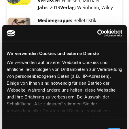
Verfasser:
Felleisen, Michael
Suche nach d
Jahr:
2019
Verlag:
Weinheim, Wiley
Mediengruppe:
Belletristik
Liebewesen
Roman
Verfasser:
Schmitt, Caroline
Suche nach d
Exemplar-Details von Liebewesen anzeigen
Jahr:
2023
Verlag:
Köln, Eichborn
Wir verwenden Cookies und externe Dienste
Wir verwenden auf unserer Webseite Cookies und
Mediengruppe:
Sachbuch
ähnliche Technologien von Drittanbietern zur Verarbeitung
QED
von personenbezogenen Daten (z.B.: IP-Adressen).
die seltsame Theorie des Lichts und
Einige von ihnen sind notwendig für den Betrieb der
der Materie
Exemplar-Details von QED anzeigen
Webseite, während andere uns helfen, diese Webseite
Verfasser:
Feynman, Richard P.
Suche nac
und Ihre Erfahrung zu verbessern. Bei Auswahl der
Jahr:
2022
Schaltfläche „Alle zulassen“ stimmen Sie der
Verlag:
München, Piper-Verl.
Verwendung aller Cookies und Dienste, sowohl von
Reihe:
Piper; 31316
Drittanbietern als auch den eigenen, zu. Bitte beachten
Sie, dass bei Verwendung von Diensten und Setzen von
Mediengruppe:
Sachbuch
Einwilligungsauswahl