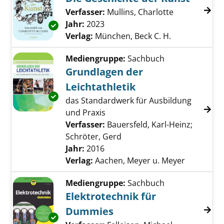
Verfasser:
Mullins, Charlotte
Suche nach d
Jahr:
2023
Exemplar-Details von Die Geschichte der Kun
Verlag:
München, Beck C. H.
Mediengruppe:
Sachbuch
Grundlagen der
Leichtathletik
Exemplar-Details von Grundlagen der Leichta
das Standardwerk für Ausbildung
und Praxis
Verfasser:
Bauersfeld, Karl-Heinz
;
Schröter, Gerd
Suche nach diesem Verfas
Jahr:
2016
Verlag:
Aachen, Meyer u. Meyer
Mediengruppe:
Sachbuch
Elektrotechnik für
Dummies
Exemplar-Details von Elektrotechnik für Du