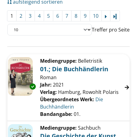
aufsteigend sortieren
1
2
3
4
5
6
7
8
9
10
Letzte Se
Treffer pro Seite
Suchergebnis
Zu den Suchfiltern springen
Mediengruppe:
Belletristik
01.; Die Buchhändlerin
Roman
Suche nach diesem Verfasser
Jahr:
2021
Exemplar-Details von 01.; Die Buchhändlerin
Verlag:
Hamburg, Rowohlt Polaris
Übergeordnetes Werk:
Die
Buchhändlerin
Bandangabe:
01.
Mediengruppe:
Sachbuch
Die Geschichte der Kunst