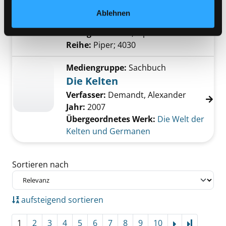
Verfasser:
Gribbin, John
Suche nach diese
Ablehnen
Jahr:
2016
Verlag:
München, Piper-Verl.
Reihe:
Piper; 4030
Mediengruppe:
Sachbuch
Die Kelten
Verfasser:
Demandt, Alexander
Jahr:
2007
Übergeordnetes Werk:
Die Welt der
Kelten und Germanen
Zu den Suchfiltern springen
Sortieren nach
aufsteigend sortieren
1
2
3
4
5
6
7
8
9
10