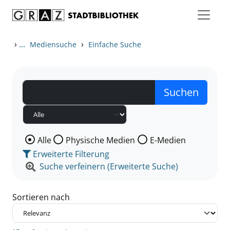
Zum Inhalt springen
Zu den Suchfiltern springen
Zur Trefferliste springen
›
...
›
Mediensuche
Einfache Suche
Wählen Sie die Medienart nach der Sie suchen wollen
Alle
Physische Medien
E-Medien
Erweiterte Filterung
Suche verfeinern (Erweiterte Suche)
Sortieren nach