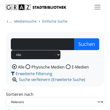
Zum Inhalt springen
Zu den Suchfiltern springen
Zur Trefferliste springen
›
...
›
Mediensuche
Einfache Suche
Wählen Sie die Medienart nach der Sie suchen wollen
Alle
Physische Medien
E-Medien
Erweiterte Filterung
Suche verfeinern (Erweiterte Suche)
Sortieren nach