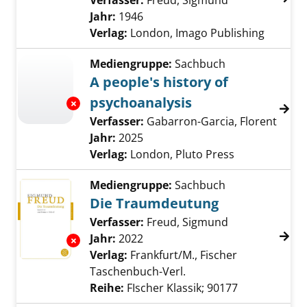
Verfasser:
Freud, Sigmund
Suche nach di
Jahr:
1946
Verlag:
London, Imago Publishing
Mediengruppe:
Sachbuch
A people's history of
psychoanalysis
Exemplar-Details von A people's history of p
Verfasser:
Gabarron-Garcia, Florent
Suche
Jahr:
2025
Verlag:
London, Pluto Press
Mediengruppe:
Sachbuch
Die Traumdeutung
Verfasser:
Freud, Sigmund
Suche nach di
Jahr:
2022
Exemplar-Details von Die Traumdeutung anz
Verlag:
Frankfurt/M., Fischer
Taschenbuch-Verl.
Reihe:
FIscher Klassik; 90177