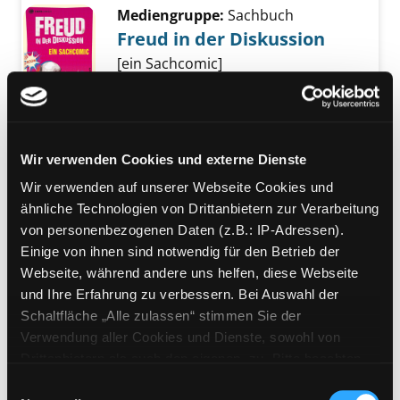
Mediengruppe:
Sachbuch
Freud in der Diskussion
[ein Sachcomic]
Exemplar-Details von Freud in der Diskussio
Verfasser:
Wilson, Stephen
Suche nach di
Jahr:
2017
Verlag:
Mülheim a. d. Ruhr, Tibia
Press
Wir verwenden Cookies und externe Dienste
Reihe:
Infocomics
Wir verwenden auf unserer Webseite Cookies und
Mediengruppe:
Belletristik
ähnliche Technologien von Drittanbietern zur Verarbeitung
Der Trafikant
von personenbezogenen Daten (z.B.: IP-Adressen).
Einige von ihnen sind notwendig für den Betrieb der
Roman ; [Taschenbuchausgabe]
Webseite, während andere uns helfen, diese Webseite
Verfasser:
Seethaler, Robert
Suche nach d
Exemplar-Details von Der Trafikant anzeigen
und Ihre Erfahrung zu verbessern. Bei Auswahl der
Jahr:
2021
Schaltfläche „Alle zulassen“ stimmen Sie der
Verlag:
Zürich, Kein u. Aber
Verwendung aller Cookies und Dienste, sowohl von
Drittanbietern als auch den eigenen, zu. Bitte beachten
Mediengruppe:
Sachbuch
Sie, dass bei Verwendung von Diensten und Setzen von
Freuds Dinge
Einwilligungsauswahl