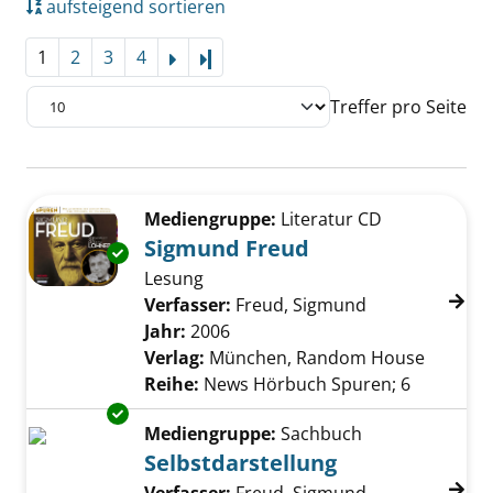
aufsteigend sortieren
1
2
3
4
Letzte Seite
Treffer pro Seite
Suchergebnis
Zu den Suchfiltern springen
Mediengruppe:
Literatur CD
Sigmund Freud
Exemplar-Details von Sigmund Freud anzeig
Lesung
Verfasser:
Freud, Sigmund
Suche nach di
Jahr:
2006
Verlag:
München, Random House
Reihe:
News Hörbuch Spuren; 6
Exemplar-Details von Selbstdarstellung anze
Mediengruppe:
Sachbuch
Selbstdarstellung