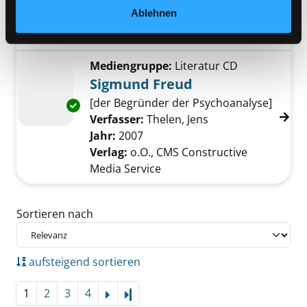
Jahr:
2018
Ablehnen
Verlag:
Reinbek b. Hamburg,
Rowohlt
Mediengruppe:
Literatur CD
Sigmund Freud
[der Begründer der Psychoanalyse]
Exemplar-Details von Sigmund Freud anzeig
Verfasser:
Thelen, Jens
Suche nach diesem
Jahr:
2007
Verlag:
o.O., CMS Constructive
Media Service
Zu den Suchfiltern springen
Sortieren nach
aufsteigend sortieren
1
2
3
4
Letzte Seite