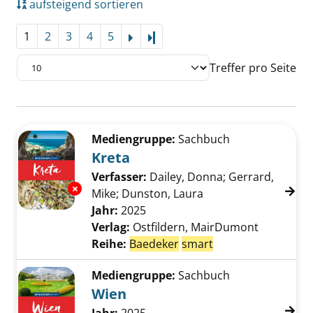
aufsteigend sortieren
1
2
3
4
5
Letzte Seite
Treffer pro Seite
Suchergebnis
Zu den Suchfiltern springen
Mediengruppe:
Sachbuch
Kreta
Verfasser:
Dailey, Donna
;
Gerrard,
Exemplar-Details von Kreta anzeigen
Mike
;
Dunston, Laura
Suche nach diesem V
Jahr:
2025
Verlag:
Ostfildern, MairDumont
Reihe:
Baedeker
smart
Mediengruppe:
Sachbuch
Wien