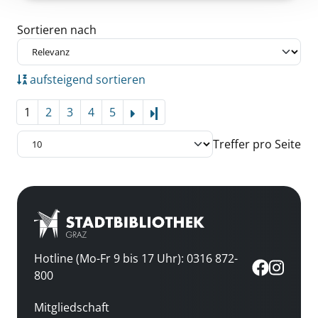
Zu den Suchfiltern springen
Sortieren nach
aufsteigend sortieren
1
2
3
4
5
Letzte Seite
Treffer pro Seite
Hotline (Mo-Fr 9 bis 17 Uhr): 0316 872-
800
Mitgliedschaft