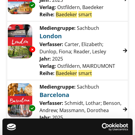
Suche nach diesem Verfasser
Jahr:
2025
Exemplar-Details von Wien anzeigen
Verlag:
Ostfildern, Baedeker
Reihe:
Baedeker
smart
Mediengruppe:
Sachbuch
London
Verfasser:
Carter, Elizabeth
;
Exemplar-Details von London anzeigen
Dunlop, Fiona
;
Reader, Lesley
Suche nach 
Jahr:
2025
Verlag:
Ostfildern, MAIRDUMONT
Reihe:
Baedeker
smart
Mediengruppe:
Sachbuch
Barcelona
Verfasser:
Schmidt, Lothar
;
Benson,
Exemplar-Details von Barcelona anzeigen
Andrew
;
Massmann, Dorothea
Suche nach
Jahr:
2025
Verlag:
Ostfildern, MairDumont
Reihe:
Baedeker
smart