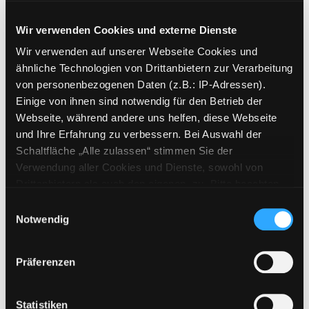
Mediengruppe:
Sachbuch
Wir verwenden Cookies und externe Dienste
Marrakesch
Wir verwenden auf unserer Webseite Cookies und
Suche nach diesem Verfasser
Jahr:
2024
ähnliche Technologien von Drittanbietern zur Verarbeitung
Exemplar-Details von Marrakesch anzeigen
Verlag:
Ostfildern, MairDumont
von personenbezogenen Daten (z.B.: IP-Adressen).
Reihe:
Baedeker
smart
Einige von ihnen sind notwendig für den Betrieb der
Webseite, während andere uns helfen, diese Webseite
Mediengruppe:
Sachbuch
und Ihre Erfahrung zu verbessern. Bei Auswahl der
Bali
Schaltfläche „Alle zulassen“ stimmen Sie der
Suche nach diesem Verfasser
Jahr:
2024
Verwendung aller Cookies und Dienste, sowohl von
Exemplar-Details von Bali anzeigen
Verlag:
Ostfildern, MairDumont
Drittanbietern als auch den eigenen, zu. Bitte beachten
Reihe:
Baedeker
smart
Sie, dass bei Verwendung von Diensten und Setzen von
Einwilligungsauswahl
Cookies von Drittanbietern, eine Verarbeitung in
Notwendig
Mediengruppe:
Sachbuch
unsicheren Drittländern (Länder außerhalb des EWR
Andalusien
ohne adäquates Datenschutzniveau) stattfinden kann. In
Präferenzen
Suche nach diesem Verfasser
Jahr:
2023
diesem Zusammenhang können aktuell Risiken für
Exemplar-Details von Andalusien anzeigen
Verlag:
Ostfildern, MairDumont
Betroffene nicht vollständig ausgeschlossen werden.
Reihe:
Baedeker
smart
Eine Verarbeitung durch solche Cookies oder Dienste
Statistiken