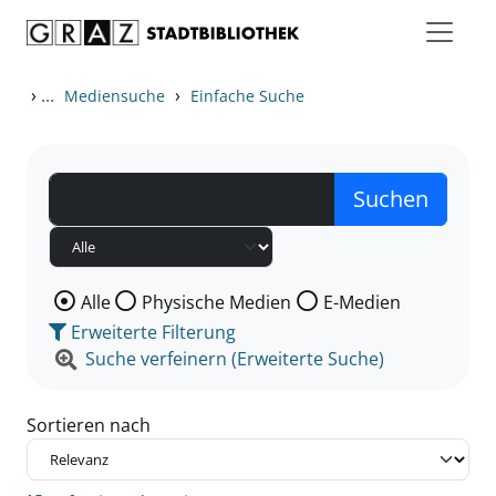
Zum Inhalt springen
Zu den Suchfiltern springen
Zur Trefferliste springen
›
...
›
Mediensuche
Einfache Suche
Wählen Sie die Medienart nach der Sie suchen wollen
Alle
Physische Medien
E-Medien
Erweiterte Filterung
Suche verfeinern (Erweiterte Suche)
Sortieren nach