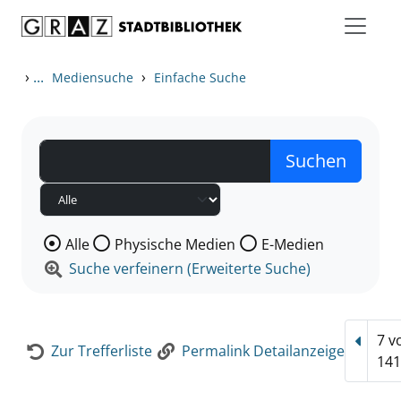
Zum Inhalt springen
Zur Detailanzeige springen
›
...
›
Mediensuche
Einfache Suche
Wählen Sie die Medienart nach der Sie suchen wollen
Alle
Physische Medien
E-Medien
Suche verfeinern (Erweiterte Suche)
7 v
Vorhe
Zur Trefferliste
Permalink Detailanzeige
141