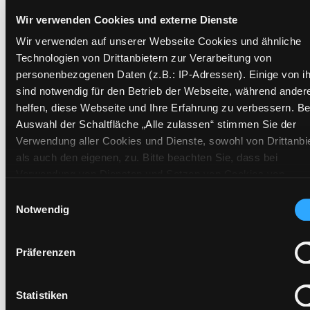
Signatur:
JE.M KAU
Wir verwenden Cookies und externe Dienste
Standort 2:
Ausleihe
Wir verwenden auf unserer Webseite Cookies und ähnliche
Status:
Entliehen
Technologien von Drittanbietern zur Verarbeitung von
personenbezogenen Daten (z.B.: IP-Adressen). Einige von i
Vorbestellungen:
1
sind notwendig für den Betrieb der Webseite, während ander
Mediengruppe:
Kinderbuch
helfen, diese Webseite und Ihre Erfahrung zu verbessern. Be
Frist:
11.08.2026
Auswahl der Schaltfläche „Alle zulassen“ stimmen Sie der
Barcode:
2307SB00804
Verwendung aller Cookies und Dienste, sowohl von Drittanbi
als auch den eigenen, zu. Bitte beachten Sie, dass bei
Standort 3:
Verwendung von Diensten und Setzen von Cookies von
Drittanbietern, eine Verarbeitung in unsicheren Drittländern
Einwilligungsauswahl
(Länder außerhalb des EWR ohne adäquates Datenschutzni
Notwendig
stattfinden kann. In diesem Zusammenhang können aktuell
Zweigstelle:
West - Eggenberg
Risiken für Betroffene nicht vollständig ausgeschlossen wer
Signatur:
JE.M KAU
Präferenzen
Eine Verarbeitung durch solche Cookies oder Dienste erfolgt 
Standort 2:
Ausleihe
wenn Sie die jeweilige Einwilligung erteilen („Auswahl erlaube
Status:
Entliehen
oder auf die Schaltfläche „Alle zulassen“ klicken. Unter dem
Statistiken
Vorbestellungen:
1
Punkt „Details zeigen“ finden Sie Erklärungen zu den