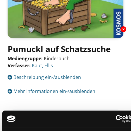
Pumuckl auf Schatzsuche
Mediengruppe:
Kinderbuch
Verfasser:
Suche nach diesem Verfasser
Kaut, Ellis
Beschreibung ein-/ausblenden
Mehr Informationen ein-/ausblenden
Exemplare
Zweigstelle:
Süd - Lauzilgasse