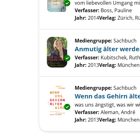
vom liebevollen Umgang m
Exemplar-Details von Da und d
Verfasser:
Boss, Pauline
Suc
Jahr:
2014
Verlag:
Zürich, Rü
Mediengruppe:
Sachbuch
Anmutig älter werde
Verfasser:
Kubitschek, Rut
Exemplar-Details von Anmutig 
Jahr:
2013
Verlag:
München
Mediengruppe:
Sachbuch
Wenn das Gehirn ält
was uns ängstigt, was wir w
Exemplar-Details von Wenn das
Verfasser:
Aleman, André
S
Jahr:
2013
Verlag:
München,