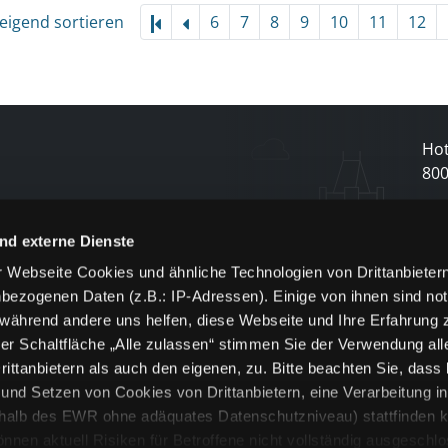
eigend sortieren
6
7
8
9
10
11
12
Hot
80
N
nd externe Dienste
 Webseite Cookies und ähnliche Technologien von Drittanbieter
und
bezogenen Daten (z.B.: IP-Adressen). Einige von ihnen sind not
j
 während andere uns helfen, diese Webseite und Ihre Erfahrung 
er Schaltfläche „Alle zulassen“ stimmen Sie der Verwendung all
ittanbietern als auch den eigenen, zu. Bitte beachten Sie, dass 
nd Setzen von Cookies von Drittanbietern, eine Verarbeitung i
rhalb des EWR ohne adäquates Datenschutzniveau) stattfinden k
n aktuell Risiken für Betroffene nicht vollständig ausgeschl