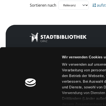
Zu den Suchfiltern springen
Sortieren nach
aufst
Wir verwenden Cookies u
Mitgliedschaft
Feedback
Wir verwenden auf unserer
Angebote
Kontakt
Verarbeitung von personen
LABUKA
Über uns
den Betrieb der Webseite,
verbessern. Bei Auswahl d
[kju:b]
Jobs
und Dienste, sowohl von Dr
News
Medienwunsch
Verwendung von Diensten u
Drittländern (Länder auße
Veranstaltungen
FAQs
diesem Zusammenhang könne