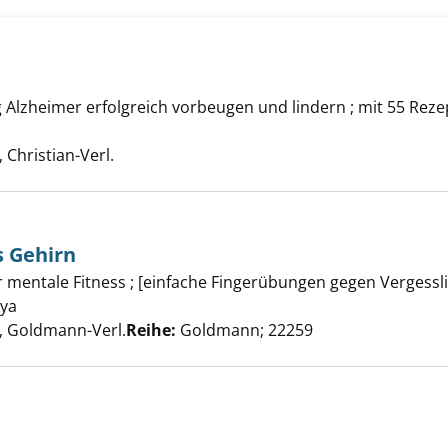
e Alzheimer anzeigen
g Alzheimer erfolgreich vorbeugen und lindern ; mit 55 Rez
he nach diesem Verfasser
Christian-Verl.
 Gehirn
Yoga für das Gehirn anzeigen
r mentale Fitness ; [einfache Fingerübungen gegen Vergess
iya
Suche nach diesem Verfasser
 Goldmann-Verl.
Reihe:
Goldmann; 22259