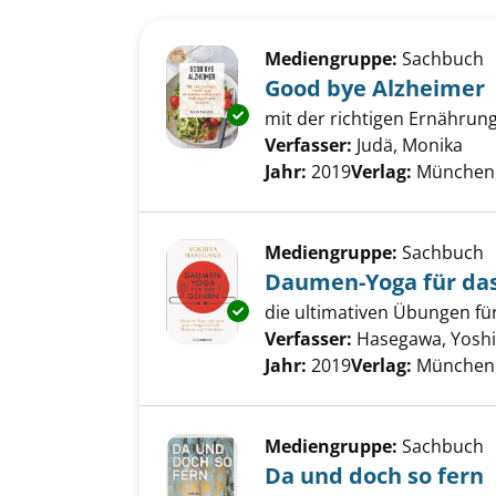
Suchergebnis
Zu den Suchfiltern springen
Mediengruppe:
Sachbuch
Good bye Alzheimer
Exemplar-Details von Good by
mit der richtigen Ernährun
Verfasser:
Judä, Monika
Suc
Jahr:
2019
Verlag:
München, 
Mediengruppe:
Sachbuch
Daumen-Yoga für das
Exemplar-Details von Daumen-
die ultimativen Übungen fü
Verfasser:
Hasegawa, Yosh
Jahr:
2019
Verlag:
München,
Mediengruppe:
Sachbuch
Da und doch so fern