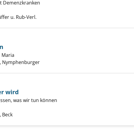
it Demenzkranken
och so fern anzeigen
he nach diesem Verfasser
ffer u. Rub-Verl.
n
h Maria
Suche nach diesem Verfasser
älter werden anzeigen
, Nymphenburger
er wird
issen, was wir tun können
 Gehirn älter wird anzeigen
uche nach diesem Verfasser
 Beck