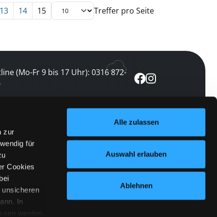
13
14
15
Treffer pro Seite
line (Mo-Fr 9 bis 17 Uhr): 0316 872-
0
ewsletter abonnieren
Alle zulassen
n zur
 keine Veranstaltung verpassen
wendig für
etzt abonnieren
Auswahl erlauben
zu
er Cookies
bei
Ablehnen
n unsicheren
ann. In
ossen werden.