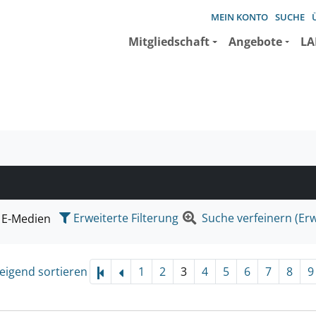
MEIN KONTO
SUCHE
Mitgliedschaft
Angebote
LA
e suchen wollen.
Erweiterte Filterung
Suche verfeinern (Erw
E-Medien
eigend sortieren
1
2
3
4
5
6
7
8
9