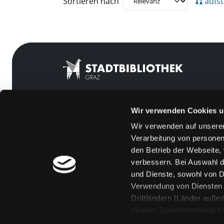
Sortieren nach
aufst
Wir verwenden Cookies u
Mitgliedschaft
Feedback
Wir verwenden auf unserer
Angebote
Kontakt
Verarbeitung von personen
LABUKA
Über uns
den Betrieb der Webseite,
verbessern. Bei Auswahl d
[kju:b]
Jobs
und Dienste, sowohl von Dr
News
Medienwunsch
Verwendung von Diensten u
Drittländern (Länder auße
Veranstaltungen
FAQs
diesem Zusammenhang könne
Standorte
Überweisungsdat
Eine Verarbeitung durch so