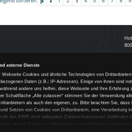
eigend sortieren
1
2
3
4
5
6
7
8
9
Hot
80
N
nd externe Dienste
 Webseite Cookies und ähnliche Technologien von Drittanbieter
und
bezogenen Daten (z.B.: IP-Adressen). Einige von ihnen sind not
j
 während andere uns helfen, diese Webseite und Ihre Erfahrung 
er Schaltfläche „Alle zulassen“ stimmen Sie der Verwendung all
ittanbietern als auch den eigenen, zu. Bitte beachten Sie, dass 
nd Setzen von Cookies von Drittanbietern, eine Verarbeitung i
rhalb des EWR ohne adäquates Datenschutzniveau) stattfinden k
n aktuell Risiken für Betroffene nicht vollständig ausgeschl
en
lche Cookies oder Dienste erfolgt nur, wenn Sie die jeweilige Ein