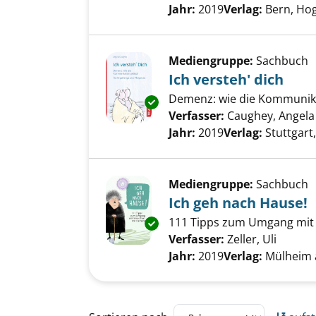
Jahr:
2019
Verlag:
Bern, Ho
Mediengruppe:
Sachbuch
Ich versteh' dich
Demenz: wie die Kommunikat
Exemplar-Details von Ich verst
Verfasser:
Caughey, Angela
Jahr:
2019
Verlag:
Stuttgart,
Mediengruppe:
Sachbuch
Ich geh nach Hause!
111 Tipps zum Umgang mit M
Exemplar-Details von Ich geh 
Verfasser:
Zeller, Uli
Suche 
Jahr:
2019
Verlag:
Mülheim a
Zu den Suchfiltern springen