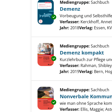
Mediengruppe:
Sachbuch
Demenz
Vorbeugung und Selbsthilf
Exemplar-Details von Demenz 
Verfasser:
Kerckhoff, Annet
Jahr:
2018
Verlag:
Essen, KV
Mediengruppe:
Sachbuch
Demenz kompakt
Exemplar-Details von Demenz
Kurzlehrbuch zur Pflege 
Verfasser:
Rahman, Shibley
Jahr:
2019
Verlag:
Bern, Ho
Mediengruppe:
Sachbuch
Nonverbale Kommun
Exemplar-Details von Nonver
wie man ohne Sprache kom
Verfasser:
Ellis, Maggie
;
Ast