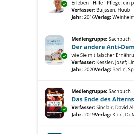
Erleben - Hilfe - Pflege: ein
Exemplar-Details von Demenz 
Verfasser:
Buijssen, Huub
S
Jahr:
2016
Verlag:
Weinheim
Mediengruppe:
Sachbuch
Der andere Anti-De
wie Sie mit falscher Ernäh
Exemplar-Details von Der and
Verfasser:
Kessler, Josef
;
Li
Jahr:
2020
Verlag:
Berlin, S
Mediengruppe:
Sachbuch
Das Ende des Alterns
Verfasser:
Sinclair, David 
Exemplar-Details von Das Ende
Jahr:
2019
Verlag:
Köln, Du