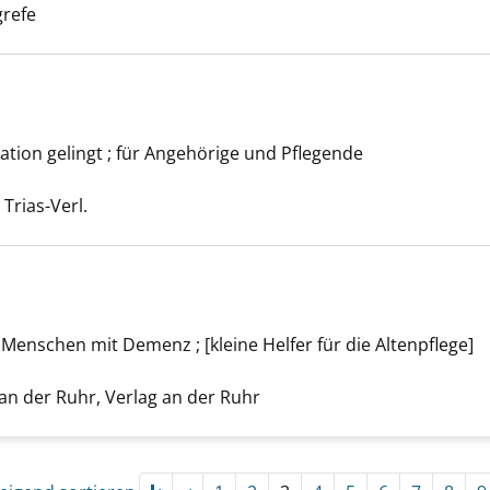
grefe
ion gelingt ; für Angehörige und Pflegende
eh' dich anzeigen
Suche nach diesem Verfasser
 Trias-Verl.
enschen mit Demenz ; [kleine Helfer für die Altenpflege]
nach Hause! anzeigen
nach diesem Verfasser
n der Ruhr, Verlag an der Ruhr