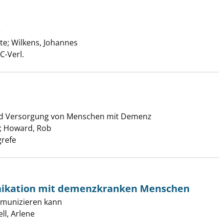
e
anzeigen
te
;
Wilkens, Johannes
Suche nach diesem Verfasser
C-Verl.
 kompakt anzeigen
und Versorgung von Menschen mit Demenz
;
Howard, Rob
Suche nach diesem Verfasser
grefe
ikation mit demenzkranken Menschen
bale Kommunikation mit demenzkranken Menschen anzeige
munizieren kann
ell, Arlene
Suche nach diesem Verfasser