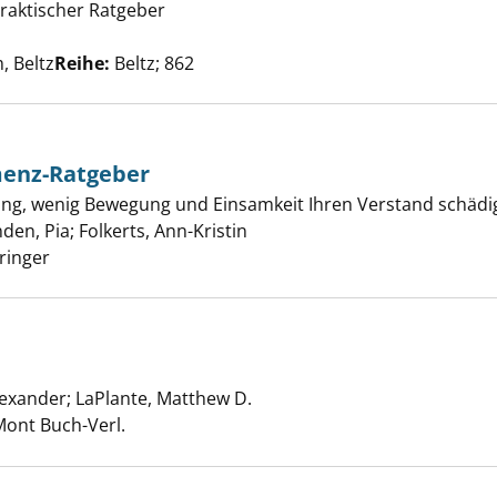
 praktischer Ratgeber
und Alzheimer verstehen anzeigen
uche nach diesem Verfasser
, Beltz
Reihe:
Beltz; 862
menz-Ratgeber
rung, wenig Bewegung und Einsamkeit Ihren Verstand schäd
ere Anti-Demenz-Ratgeber anzeigen
nden, Pia
;
Folkerts, Ann-Kristin
Suche nach diesem Verfasser
pringer
Alexander
;
LaPlante, Matthew D.
Suche nach diesem Verfasse
 des Alterns anzeigen
Mont Buch-Verl.