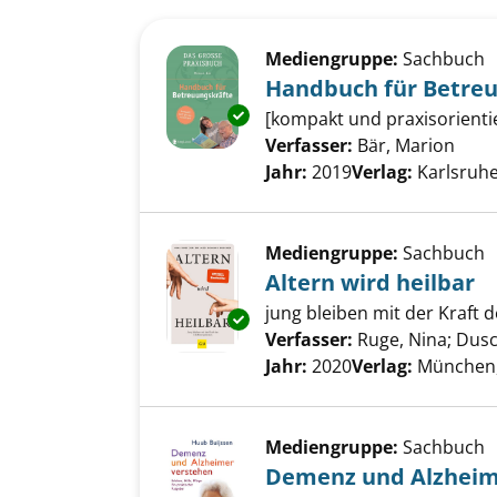
Suchergebnis
Zu den Suchfiltern springen
Mediengruppe:
Sachbuch
Handbuch für Betreu
Exemplar-Details von Handbuc
[kompakt und praxisorientie
Verfasser:
Bär, Marion
Such
Jahr:
2019
Verlag:
Karlsruhe
Mediengruppe:
Sachbuch
Altern wird heilbar
jung bleiben mit der Kraft 
Exemplar-Details von Altern wi
Verfasser:
Ruge, Nina
;
Dusc
Jahr:
2020
Verlag:
München,
Mediengruppe:
Sachbuch
Demenz und Alzheim