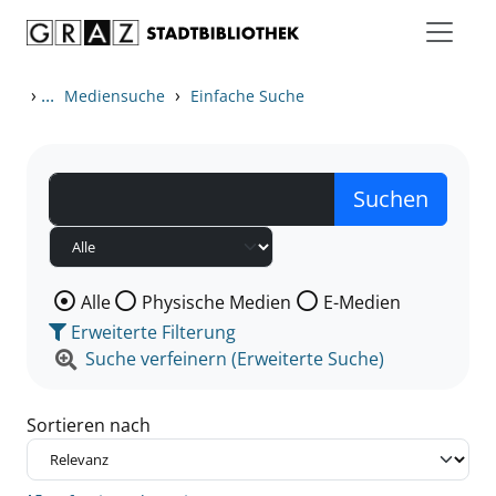
Zum Inhalt springen
Zu den Suchfiltern springen
Zur Trefferliste springen
›
...
›
Mediensuche
Einfache Suche
Wählen Sie die Medienart nach der Sie suchen wollen
Alle
Physische Medien
E-Medien
Erweiterte Filterung
Suche verfeinern (Erweiterte Suche)
Sortieren nach