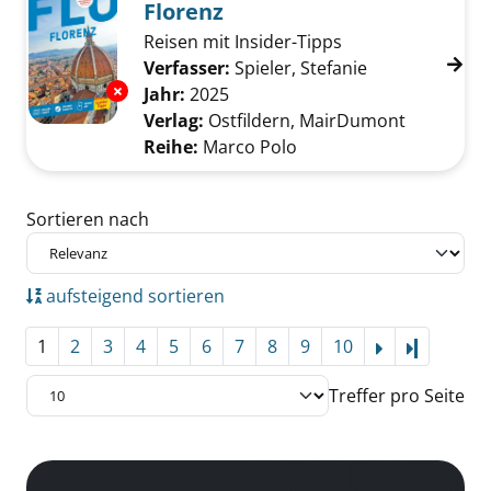
Florenz
Reisen mit Insider-Tipps
Verfasser:
Spieler, Stefanie
Suche nach di
Exemplar-Details von Florenz anzeigen
Jahr:
2025
Verlag:
Ostfildern, MairDumont
Reihe:
Marco Polo
Zu den Suchfiltern springen
Sortieren nach
aufsteigend sortieren
1
2
3
4
5
6
7
8
9
10
Letzte Se
Treffer pro Seite