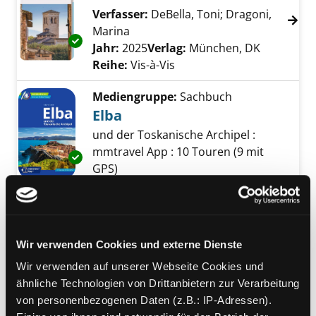
Verfasser:
DeBella, Toni
;
Dragoni,
Marina
Suche nach diesem Verfasser
Exemplar-Details von Umbrien anzeigen
Jahr:
2025
Verlag:
München, DK
Reihe:
Vis-à-Vis
Mediengruppe:
Sachbuch
Elba
und der Toskanische Archipel :
mmtravel App : 10 Touren (9 mit
Exemplar-Details von Elba anzeigen
GPS)
Verfasser:
Becht, Sabine
;
Bussmann, Michael
;
Tröger,
Gabriele
Suche nach diesem Verfasser
Jahr:
2024
Wir verwenden Cookies und externe Dienste
Verlag:
Erlangen, Michael Müller
Wir verwenden auf unserer Webseite Cookies und
Verlag
ähnliche Technologien von Drittanbietern zur Verarbeitung
Reihe:
MM-Reisen, Individuell reisen
von personenbezogenen Daten (z.B.: IP-Adressen).