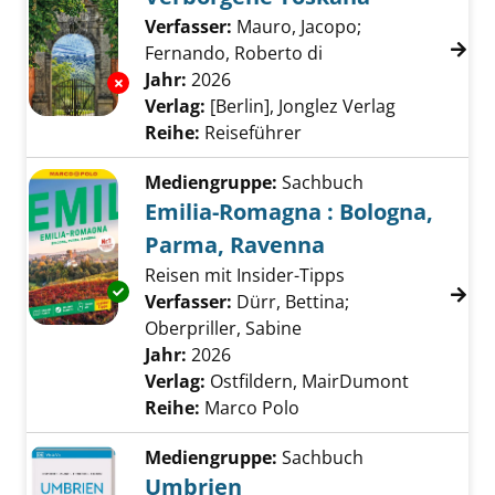
Verfasser:
Mauro, Jacopo
;
Fernando, Roberto di
Suche nach diesem 
Jahr:
2026
Exemplar-Details von Verborgene Toskana a
Verlag:
[Berlin], Jonglez Verlag
Reihe:
Reiseführer
Mediengruppe:
Sachbuch
Emilia-Romagna : Bologna,
Parma, Ravenna
Reisen mit Insider-Tipps
Exemplar-Details von Emilia-Romagna : Bolo
Verfasser:
Dürr, Bettina
;
Oberpriller, Sabine
Suche nach diesem Ver
Jahr:
2026
Verlag:
Ostfildern, MairDumont
Reihe:
Marco Polo
Mediengruppe:
Sachbuch
Umbrien