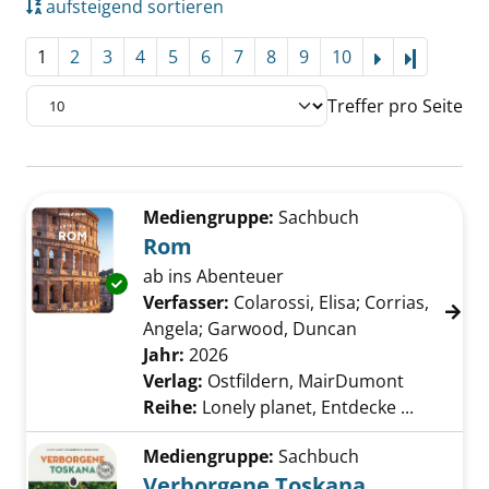
aufsteigend sortieren
1
2
3
4
5
6
7
8
9
10
Letzte Se
Treffer pro Seite
Suchergebnis
Zu den Suchfiltern springen
Mediengruppe:
Sachbuch
Rom
ab ins Abenteuer
Exemplar-Details von Rom anzeigen
Verfasser:
Colarossi, Elisa
;
Corrias,
Angela
;
Garwood, Duncan
Suche nach die
Jahr:
2026
Verlag:
Ostfildern, MairDumont
Reihe:
Lonely planet, Entdecke ...
Mediengruppe:
Sachbuch
Verborgene Toskana