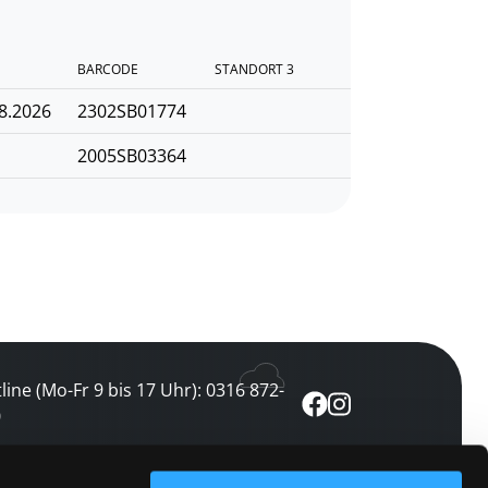
BARCODE
STANDORT 3
8.2026
2302SB01774
2005SB03364
line (Mo-Fr 9 bis 17 Uhr): 0316 872-
0