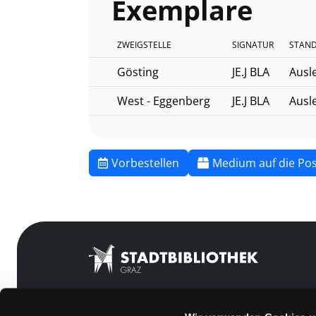
Exemplare
ZWEIGSTELLE
SIGNATUR
STAND
Gösting
JE.J BLA
Ausl
West - Eggenberg
JE.J BLA
Ausl
Vorbestellen
Medium auf die Pos