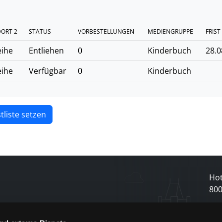
ORT 2
STATUS
VORBESTELLUNGEN
MEDIENGRUPPE
FRIST
eihe
Entliehen
0
Kinderbuch
28.0
eihe
Verfügbar
0
Kinderbuch
tliste setzen
Hot
80