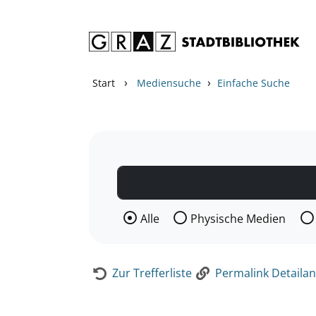
Zum Inhalt springen
Zur Detailanzeige springen
›
›
Start
Mediensuche
Einfache Suche
Wählen Sie die Medienart nach der Si
Alle
Physische Medien
Zur Trefferliste
Permalink Detailan