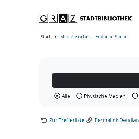
Zum Inhalt springen
Zur Detailanzeige springen
›
›
Start
Mediensuche
Einfache Suche
Wählen Sie die Medienart nach der Si
Alle
Physische Medien
Zur Trefferliste
Permalink Detailan