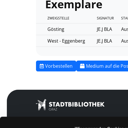
Exemplare
ZWEIGSTELLE
SIGNATUR
STA
Gösting
JE.J BLA
Aus
West - Eggenberg
JE.J BLA
Aus
Vorbestellen
Medium auf die Pos