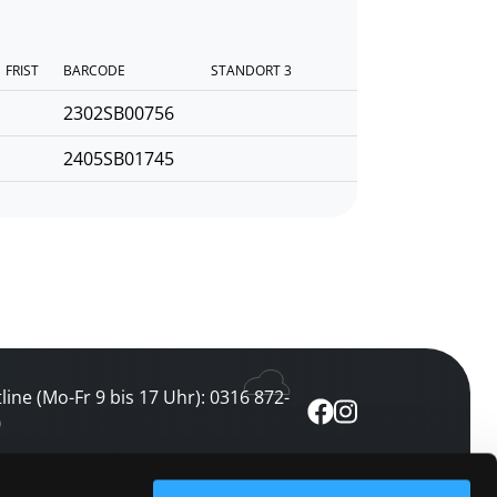
FRIST
BARCODE
STANDORT 3
2302SB00756
2405SB01745
line (Mo-Fr 9 bis 17 Uhr): 0316 872-
0