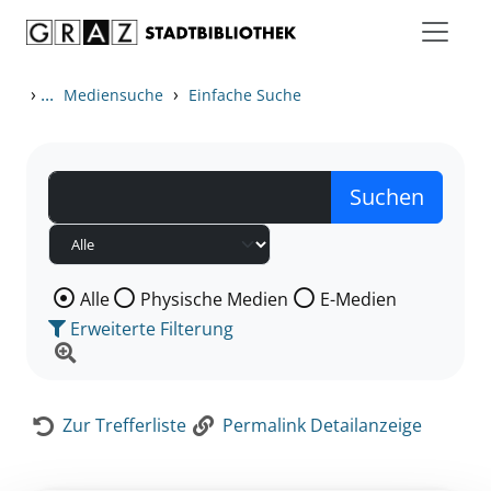
Zum Inhalt springen
Zur Detailanzeige springen
›
...
›
Mediensuche
Einfache Suche
Wählen Sie die Medienart nach der Sie suchen wollen
Alle
Physische Medien
E-Medien
Erweiterte Filterung
Zur Trefferliste
Permalink Detailanzeige