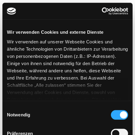
Wir verwenden Cookies und externe Dienste
Beast Quest Legend
Wir verwenden auf unserer Webseite Cookies und
Mediengruppe:
Kinderbuch
ähnliche Technologien von Drittanbietern zur Verarbeitung
Verfasser:
Blade, Adam
von personenbezogenen Daten (z.B.: IP-Adressen).
Einige von ihnen sind notwendig für den Betrieb der
Mehr Informationen ein-/ausblenden
Webseite, während andere uns helfen, diese Webseite
und Ihre Erfahrung zu verbessern. Bei Auswahl der
Bände
Schaltfläche „Alle zulassen“ stimmen Sie der
Verwendung aller Cookies und Dienste, sowohl von
Medium auf die Postliste setzen
Drittanbietern als auch den eigenen, zu. Bitte beachten
Sie, dass bei Verwendung von Diensten und Setzen von
Einwilligungsauswahl
Cookies von Drittanbietern, eine Verarbeitung in
Notwendig
unsicheren Drittländern (Länder außerhalb des EWR
ohne adäquates Datenschutzniveau) stattfinden kann. In
Präferenzen