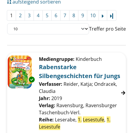
aufsteigend sortieren
1
2
3
4
5
6
7
8
9
10
Letzte Se
Treffer pro Seite
Suchergebnis
Zu den Suchfiltern springen
Mediengruppe:
Kinderbuch
Rabenstarke
Silbengeschichten für Jungs
Exemplar-Details von Rabenstarke Silbengesc
Verfasser:
Reider, Katja
;
Ondracek,
Claudia
Suche nach diesem Verfasser
Jahr:
2019
Verlag:
Ravensburg, Ravensburger
Taschenbuch-Verl.
Reihe:
Leserabe,
1.
Lesestufe
,
1.
Lesestufe