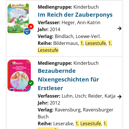
Mediengruppe:
Kinderbuch
Im Reich der Zauberponys
Verfasser:
Heger, Ann-Katrin
Suche nach d
Exemplar-Details von Im Reich der Zauberpo
Jahr:
2014
Verlag:
Bindlach, Loewe-Verl.
Reihe:
Bildermaus,
1.
Lesestufe
,
1.
Lesestufe
Mediengruppe:
Kinderbuch
Bezaubernde
Nixengeschichten für
Exemplar-Details von Bezaubernde Nixengesc
Erstleser
Verfasser:
Luhn, Usch
;
Reider, Katja
Suche
Jahr:
2012
Verlag:
Ravensburg, Ravensburger
Buch
Reihe:
Leserabe,
1.
Lesestufe
,
1.