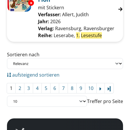
Exemplar-Details von Schulgeschichten mit 
mit Stickern
Verfasser:
Allert, Judith
Suche nach diesem
Jahr:
2026
Verlag:
Ravensburg, Ravensburger
Reihe:
Leserabe,
1.
Lesestufe
Zu den Suchfiltern springen
Sortieren nach
aufsteigend sortieren
1
2
3
4
5
6
7
8
9
10
Letzte Se
Treffer pro Seite