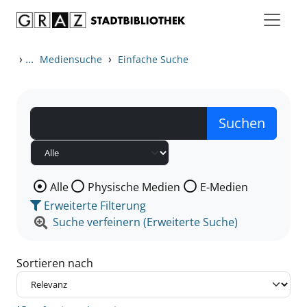
Zum Inhalt springen
Zu den Suchfiltern springen
Zur Trefferliste springen
›
...
›
Mediensuche
Einfache Suche
Wählen Sie die Medienart nach der Sie suchen wollen
Alle
Physische Medien
E-Medien
Erweiterte Filterung
Suche verfeinern (Erweiterte Suche)
Sortieren nach