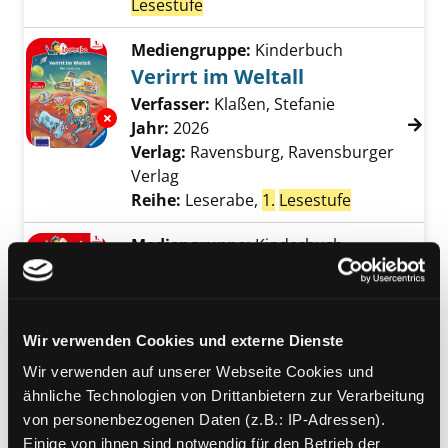
Lesestufe
Mediengruppe:
Kinderbuch
Verirrt im Weltall
Verfasser:
Klaßen, Stefanie
Suche nach di
Exemplar-Details von Verirrt im Weltall anzei
Jahr:
2026
Verlag:
Ravensburg, Ravensburger
Verlag
Reihe:
Leserabe,
1.
Lesestufe
Mediengruppe:
Kinderbuch
Lea, die Neue in der Klasse
Verfasser:
Mai, Manfred
Suche nach diese
Exemplar-Details von Lea, die Neue in der Kl
Jahr:
2026
Wir verwenden Cookies und externe Dienste
Verlag:
Ravensburg, Ravensburger
Reihe:
Leserabe,
1.
Lesestufe
Wir verwenden auf unserer Webseite Cookies und
ähnliche Technologien von Drittanbietern zur Verarbeitung
Mediengruppe:
Kinderbuch
von personenbezogenen Daten (z.B.: IP-Adressen).
Die wildesten Wikinger der
Einige von ihnen sind notwendig für den Betrieb der