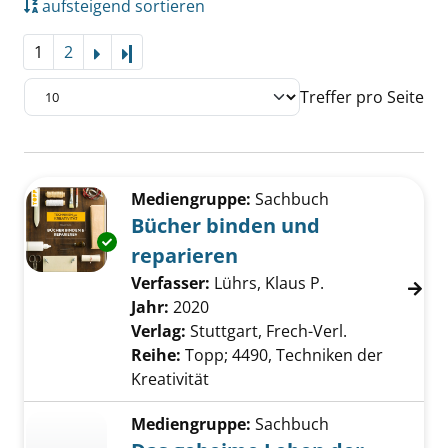
aufsteigend sortieren
1
2
Letzte Seite
Treffer pro Seite
Suchergebnis
Zu den Suchfiltern springen
Mediengruppe:
Sachbuch
Bücher binden und
Exemplar-Details von Bücher binden und rep
reparieren
Verfasser:
Lührs, Klaus P.
Suche nach dies
Jahr:
2020
Verlag:
Stuttgart, Frech-Verl.
Reihe:
Topp; 4490, Techniken der
Kreativität
Mediengruppe:
Sachbuch