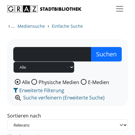
Zum Inhalt springen
Zu den Suchfiltern springen
Zur Trefferliste springen
›
...
›
Mediensuche
Einfache Suche
Wählen Sie die Medienart nach der Sie suchen wollen
Alle
Physische Medien
E-Medien
Erweiterte Filterung
Suche verfeinern (Erweiterte Suche)
Sortieren nach