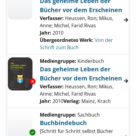
Das geheime Leben der
Bücher vor dem Erscheinen
Verfasser:
Heussen, Ron
;
Mikus,
Anne
;
Michel, Farid Rivas
Jahr:
2010
Übergeordnetes Werk:
Von der
Schrift zum Buch
Mediengruppe:
Kinderbuch
Das geheime Leben der
Bücher vor dem Erscheinen
Exemplar-Details von Das geheime Leben de
Verfasser:
Heussen, Ron
;
Mikus,
Anne
;
Michel, Farid Rivas
Suche nach diese
Jahr:
2010
Verlag:
Mainz, Krach
Mediengruppe:
Sachbuch
Buchbindebuch
[Schritt für Schritt selbst Bücher
Exemplar-Details von Buchbindebuch anzeig