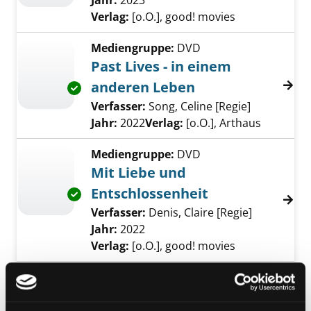
Jahr:
2023
Verlag:
[o.O.], good! movies
Mediengruppe:
DVD
Past Lives - in einem
anderen Leben
Exemplar-Details von Past Lives - in einem 
Verfasser:
Song, Celine [Regie]
Suche nach
Jahr:
2022
Verlag:
[o.O.], Arthaus
Mediengruppe:
DVD
Mit Liebe und
Entschlossenheit
Exemplar-Details von Mit Liebe und Entschlo
Verfasser:
Denis, Claire [Regie]
Suche nach
Jahr:
2022
Verlag:
[o.O.], good! movies
Mediengruppe:
DVD
Die Linie