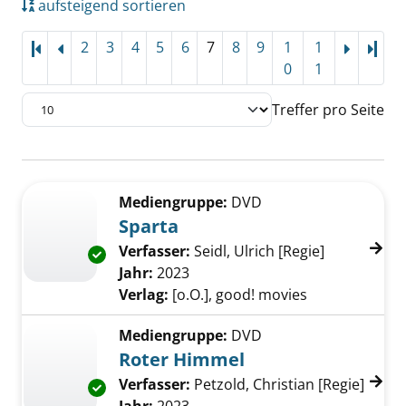
aufsteigend sortieren
2
3
4
5
6
7
8
9
1
1
Letz
0
1
Treffer pro Seite
Suchergebnis
Zu den Suchfiltern springen
Mediengruppe:
DVD
Sparta
Verfasser:
Seidl, Ulrich [Regie]
Suche nach
Exemplar-Details von Sparta anzeigen
Jahr:
2023
Verlag:
[o.O.], good! movies
Mediengruppe:
DVD
Roter Himmel
Verfasser:
Petzold, Christian [Regie]
Suche
Exemplar-Details von Roter Himmel anzeigen