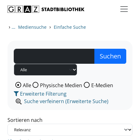
Zum Inhalt springen
Zu den Suchfiltern springen
Zur Trefferliste springen
›
...
›
Mediensuche
Einfache Suche
Wählen Sie die Medienart nach der Sie suchen wollen
Alle
Physische Medien
E-Medien
Erweiterte Filterung
Suche verfeinern (Erweiterte Suche)
Sortieren nach