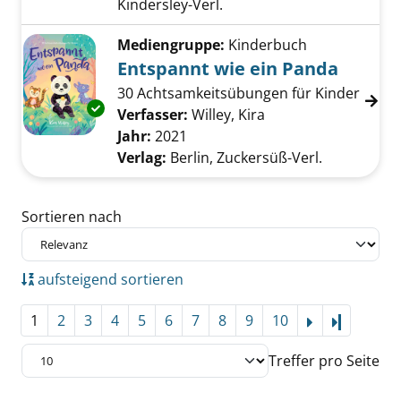
Kindersley-Verl.
Mediengruppe:
Kinderbuch
Entspannt wie ein Panda
30 Achtsamkeitsübungen für Kinder
Exemplar-Details von Entspannt wie ein Pan
Verfasser:
Willey, Kira
Suche nach diesem 
Jahr:
2021
Verlag:
Berlin, Zuckersüß-Verl.
Zu den Suchfiltern springen
Sortieren nach
aufsteigend sortieren
1
2
3
4
5
6
7
8
9
10
Letzte Se
Treffer pro Seite