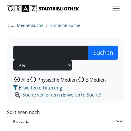
Zum Inhalt springen
Zu den Suchfiltern springen
Zur Trefferliste springen
›
...
›
Mediensuche
Einfache Suche
Wählen Sie die Medienart nach der Sie suchen wollen
Alle
Physische Medien
E-Medien
Erweiterte Filterung
Suche verfeinern (Erweiterte Suche)
Sortieren nach