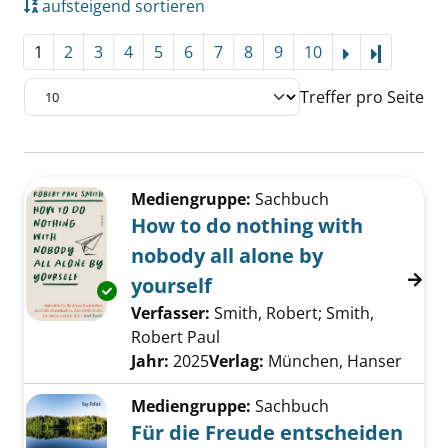
aufsteigend sortieren
1
2
3
4
5
6
7
8
9
10
Letzte Se
Treffer pro Seite
Suchergebnis
Zu den Suchfiltern springen
Mediengruppe:
Sachbuch
How to do nothing with
nobody all alone by
yourself
Exemplar-Details von How to do nothing with
Verfasser:
Smith, Robert
;
Smith,
Robert Paul
Suche nach diesem Verfasser
Jahr:
2025
Verlag:
München, Hanser
Mediengruppe:
Sachbuch
Für die Freude entscheiden