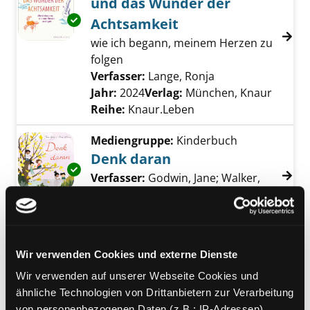
und das Wunder der
Exemplar-Details von Die verwunschene Hüt
Achtsamkeit
wie ich begann, meinem Herzen zu
folgen
Verfasser:
Lange, Ronja
Suche nach diese
Jahr:
2024
Verlag:
München, Knaur
Reihe:
Knaur.Leben
Mediengruppe:
Kinderbuch
Denk daran
Exemplar-Details von Denk daran anzeigen
Verfasser:
Godwin, Jane
;
Walker,
Anna
Suche nach diesem Verfasser
Jahr:
2024
Verlag:
Hamburg, Carlsen
Mediengruppe:
Kinderbuch
Wir verwenden Cookies und externe Dienste
Komm mit Rosi Maulwurf
Wir verwenden auf unserer Webseite Cookies und
auf Traumreise
Exemplar-Details von Komm mit Rosi Maulwu
ähnliche Technologien von Drittanbietern zur Verarbeitung
Achtsamkeit und Entspannung für
von personenbezogenen Daten (z.B.: IP-Adressen).