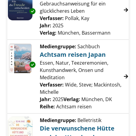
Gebrauchsanweisung für ein
glücklicheres Leben
Exemplar-Details von Für die Freude entsche
Verfasser:
Pollak, Kay
Suche nach diesem 
Jahr:
2025
Verlag:
München, Bassermann
Mediengruppe:
Sachbuch
Achtsam reisen Japan
Essen, Natur, Teezeremonien,
Exemplar-Details von Achtsam reisen Japan 
Kunsthandwerk, Onsen und
Meditation
Verfasser:
Wide, Steve
;
Mackintosh,
Michelle
Suche nach diesem Verfasser
Jahr:
2025
Verlag:
München, DK
Reihe:
Achtsam reisen
Mediengruppe:
Belletristik
Die verwunschene Hütte