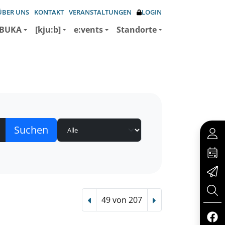
ÜBER UNS
KONTAKT
VERANSTALTUNGEN
LOGIN
BUKA
[kju:b]
e:vents
Standorte
49 von 207
Vorheriger Treffer
Nächster Treffer