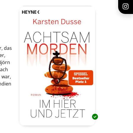
r, das
er,
Björn
nach
 war,
ndien