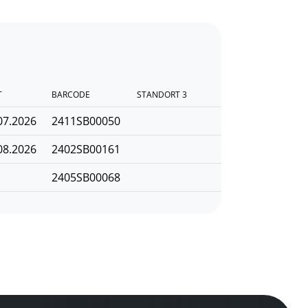
T
BARCODE
STANDORT 3
07.2026
2411SB00050
08.2026
2402SB00161
2405SB00068