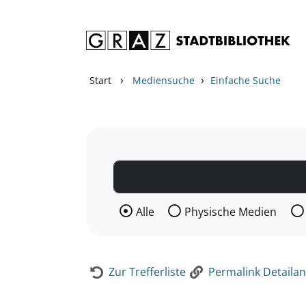
Zum Inhalt springen
Zur Detailanzeige springen
›
›
Start
Mediensuche
Einfache Suche
Wählen Sie die Medienart nach der Si
Alle
Physische Medien
Zur Trefferliste
Permalink Detailan