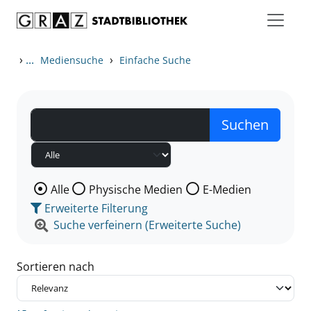
Zum Inhalt springen
Zu den Suchfiltern springen
Zur Trefferliste springen
›
...
›
Mediensuche
Einfache Suche
Wählen Sie die Medienart nach der Sie suchen wollen
Alle
Physische Medien
E-Medien
Erweiterte Filterung
Suche verfeinern (Erweiterte Suche)
Sortieren nach