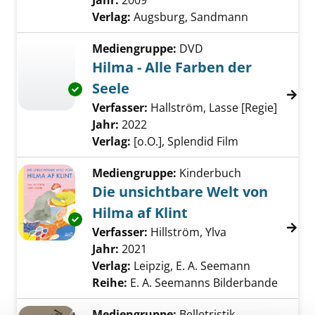
Jahr:
2009
Verlag:
Augsburg, Sandmann
Mediengruppe:
DVD
Hilma - Alle Farben der
Seele
Exemplar-Details von Hilma - Alle Farben der
Verfasser:
Hallström, Lasse [Regie]
Suche 
Jahr:
2022
Verlag:
[o.O.], Splendid Film
Mediengruppe:
Kinderbuch
Die unsichtbare Welt von
Hilma af Klint
Exemplar-Details von Die unsichtbare Welt vo
Verfasser:
Hillström, Ylva
Suche nach dies
Jahr:
2021
Verlag:
Leipzig, E. A. Seemann
Reihe:
E. A. Seemanns Bilderbande
Mediengruppe:
Belletristik