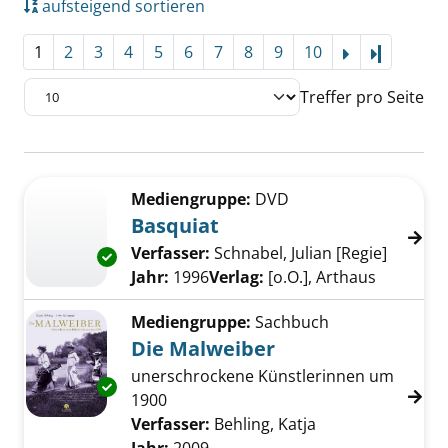
aufsteigend sortieren
1
2
3
4
5
6
7
8
9
10
Letzte Se
Treffer pro Seite
Suchergebnis
Zu den Suchfiltern springen
Mediengruppe:
DVD
Basquiat
Verfasser:
Schnabel, Julian [Regie]
Suche n
Exemplar-Details von Basquiat anzeigen
Jahr:
1996
Verlag:
[o.O.], Arthaus
Mediengruppe:
Sachbuch
Die Malweiber
unerschrockene Künstlerinnen um
Exemplar-Details von Die Malweiber anzeige
1900
Verfasser:
Behling, Katja
Suche nach diese