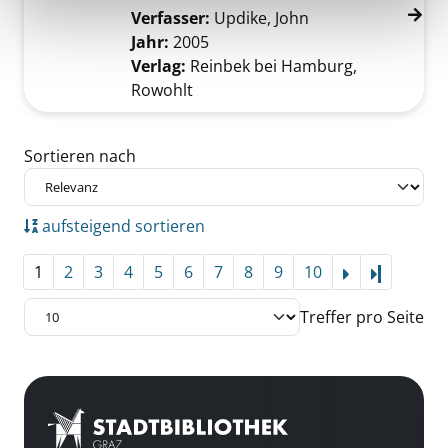
Verfasser:
Updike, John
Suche nach diese
Jahr:
2005
Verlag:
Reinbek bei Hamburg,
Rowohlt
Zu den Suchfiltern springen
Sortieren nach
aufsteigend sortieren
1
2
3
4
5
6
7
8
9
10
Letzte Se
Treffer pro Seite