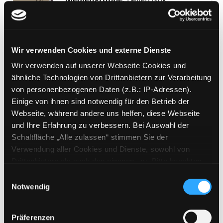
Du Engel du Teufel
Emmy Haesele und Alfred Kubin -
eine Liebesgeschichte
Exemplar-Details von Du Engel du Teufel anz
Verfasser:
Steinwendtner, Brita
Suche nac
Wir verwenden Cookies und externe Dienste
Jahr:
2009
Wir verwenden auf unserer Webseite Cookies und
Verlag:
Innsbruck, Haymon
ähnliche Technologien von Drittanbietern zur Verarbeitung
von personenbezogenen Daten (z.B.: IP-Adressen).
Mediengruppe:
DVD
Einige von ihnen sind notwendig für den Betrieb der
Caspar David Friedrich
Webseite, während andere uns helfen, diese Webseite
Verfasser:
Schamoni, Peter [Regie]
Suche 
Exemplar-Details von Caspar David Friedrich
und Ihre Erfahrung zu verbessern. Bei Auswahl der
Jahr:
1986
Verlag:
[o.O.], Universum
Schaltfläche „Alle zulassen“ stimmen Sie der
Verwendung aller Cookies und Dienste, sowohl von
Mediengruppe:
Belletristik
Drittanbietern als auch den eigenen, zu. Bitte beachten
Das erste Mal sah ich sie an
Sie, dass bei Verwendung von Diensten und Setzen von
Einwilligungsauswahl
einem Samstagnachmittag
Cookies von Drittanbietern, eine Verarbeitung in
Exemplar-Details von Das erste Mal sah ich 
Notwendig
unsicheren Drittländern (Länder außerhalb des EWR
Roman
ohne adäquates Datenschutzniveau) stattfinden kann. In
Verfasser:
Brasme, Anne-Sophie
Suche na
Präferenzen
diesem Zusammenhang können aktuell Risiken für