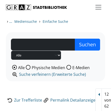
Zum Inhalt springen
Zur Detailanzeige springen
›
...
›
Mediensuche
Einfache Suche
Wählen Sie die Medienart nach der Sie suchen wollen
Alle
Physische Medien
E-Medien
Suche verfeinern (Erweiterte Suche)
12
Vorhe
Zur Trefferliste
Permalink Detailanzeige
vo
62