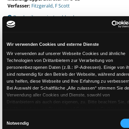
Verfasser:
Suche nach diesem Verfasser
Fitzgerald, F Scott
Beschreibung ein-/ausblenden
Mehr Informationen ein-/ausblenden
Wir verwenden Cookies und externe Dienste
Wir verwenden auf unserer Webseite Cookies und ähnliche
Exemplare
Technologien von Drittanbietern zur Verarbeitung von
personenbezogenen Daten (z.B.: IP-Adressen). Einige von i
Zweigstelle:
Zanklhof
sind notwendig für den Betrieb der Webseite, während ander
Signatur:
TD.FS.E FIT
uns helfen, diese Webseite und Ihre Erfahrung zu verbessern
Standort 2:
Ausleihe
Bei Auswahl der Schaltfläche „Alle zulassen“ stimmen Sie de
Status:
Verfügbar
Verwendung aller Cookies und Dienste, sowohl von
Drittanbietern als auch den eigenen, zu. Bitte beachten Sie, 
Vorbestellungen:
0
bei Verwendung von Diensten und Setzen von Cookies von
Mediengruppe:
Literatur MP3-CD
Drittanbietern, eine Verarbeitung in unsicheren Drittländern
Einwilligungsauswahl
Frist:
(Länder außerhalb des EWR ohne adäquates
Notwendig
Barcode:
2101SB00862