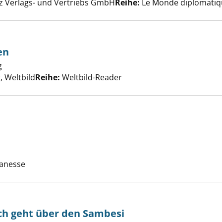
er
az Verlags- und Vertriebs GmbH
Reihe:
Le Monde diplomatiq
en
g
Suche nach diesem Verfasser
ternden Seelen anzeigen
 Weltbild
Reihe:
Weltbild-Reader
Finsternis anzeigen
uche nach diesem Verfasser
Manesse
ch geht über den Sambesi