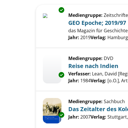
Suchergebnis
Zu den Suchfiltern springen
Exemplar-Details von GEO Epo
Mediengruppe:
Zeitschrift
GEO Epoche; 2019/97
das Magazin für Geschichte
Suche nach diesem Verfass
Jahr:
2019
Verlag:
Hamburg,
Mediengruppe:
DVD
Reise nach Indien
Verfasser:
Lean, David [Reg
Exemplar-Details von Reise na
Jahr:
1984
Verlag:
[o.O.], Ar
Mediengruppe:
Sachbuch
Das Zeitalter des Ko
Exemplar-Details von Das Zeita
Suche nach diesem Verfass
Jahr:
2007
Verlag:
Stuttgart