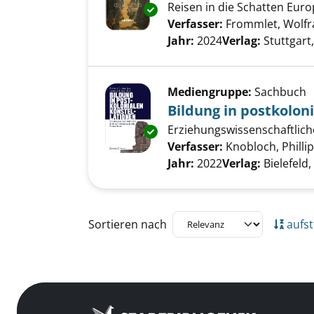
Reisen in die Schatten Eur
Exemplar-Details von Johann S
Verfasser:
Frommlet, Wolf
Jahr:
2024
Verlag:
Stuttgart
Mediengruppe:
Sachbuch
Bildung in postkolon
Erziehungswissenschaftlich
Exemplar-Details von Bildung i
Verfasser:
Knobloch, Phillip
Jahr:
2022
Verlag:
Bielefeld,
Zu den Suchfiltern springen
Sortieren nach
aufst