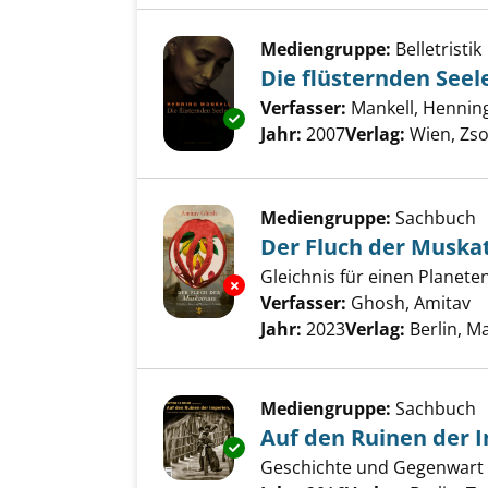
Mediengruppe:
Belletristik
Die flüsternden Seel
Verfasser:
Mankell, Hennin
Exemplar-Details von Die flüs
Jahr:
2007
Verlag:
Wien, Zso
Mediengruppe:
Sachbuch
Der Fluch der Muska
Gleichnis für einen Planete
Exemplar-Details von Der Fluc
Verfasser:
Ghosh, Amitav
S
Jahr:
2023
Verlag:
Berlin, M
Mediengruppe:
Sachbuch
Auf den Ruinen der 
Exemplar-Details von Auf den 
Geschichte und Gegenwart 