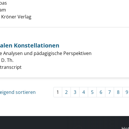
opas
ebastian Bach geht über den Sambesi anzeigen
ram
Suche nach diesem Verfasser
, Kröner Verlag
ialen Konstellationen
e Analysen und pädagigische Perspektiven
n postkolonialen Konstellationen anzeigen
 D. Th.
Suche nach diesem Verfasser
 transcript
eigend sortieren
1
2
3
4
5
6
7
8
9
Hot