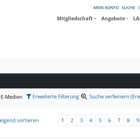
MEIN KONTO
SUCHE
Mitgliedschaft
Angebote
LA
e suchen wollen.
Erweiterte Filterung
Suche verfeinern (Erw
E-Medien
eigend sortieren
1
2
3
4
5
6
7
8
9