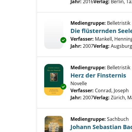
Suche nach diesem Verfass
Jahr:
2016
Verlag:
Berlin, T
Mediengruppe:
Belletristik
Die flüsternden Seel
Verfasser:
Mankell, Hennin
Exemplar-Details von Die flüs
Jahr:
2007
Verlag:
Augsburg,
Mediengruppe:
Belletristik
Herz der Finsternis
Novelle
Exemplar-Details von Herz der 
Verfasser:
Conrad, Joseph
S
Jahr:
2007
Verlag:
Zürich, 
Mediengruppe:
Sachbuch
Johann Sebastian Ba