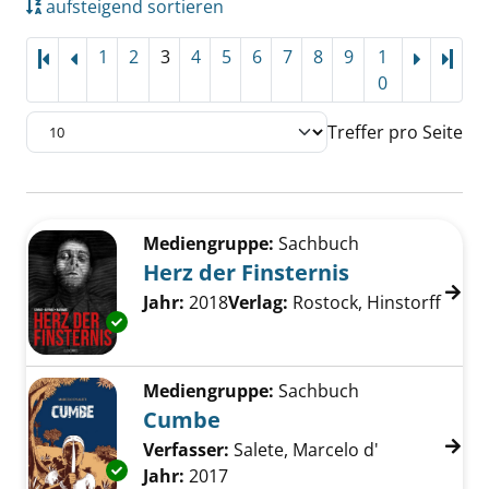
aufsteigend sortieren
1
2
3
4
5
6
7
8
9
1
Letz
0
Treffer pro Seite
Suchergebnis
Zu den Suchfiltern springen
Mediengruppe:
Sachbuch
Herz der Finsternis
Suche nach diesem Verfasser
Jahr:
2018
Verlag:
Rostock, Hinstorff
Exemplar-Details von Herz der Finsternis anz
Mediengruppe:
Sachbuch
Cumbe
Verfasser:
Salete, Marcelo d'
Suche nach d
Exemplar-Details von Cumbe anzeigen
Jahr:
2017