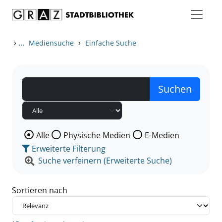
Zum Inhalt springen
Zu den Suchfiltern springen
Zur Trefferliste springen
›
...
›
Mediensuche
Einfache Suche
Wählen Sie die Medienart nach der Sie suchen wollen
Alle
Physische Medien
E-Medien
Erweiterte Filterung
Suche verfeinern (Erweiterte Suche)
Sortieren nach