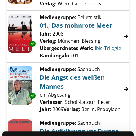
Verlag:
Wien, bahoe books
Mediengruppe:
Belletristik
01.; Das mohnrote Meer
Suche nach diesem Verfasser
Jahr:
2008
Verlag:
München, Blessing
Exemplar-Details von 01.; Das mohnrote Mee
Übergeordnetes Werk:
Ibis-Trilogie
Bandangabe:
01.
Mediengruppe:
Sachbuch
Die Angst des weißen
Mannes
ein Abgesang
Exemplar-Details von Die Angst des weißen 
Verfasser:
Scholl-Latour, Peter
Suche nach
Jahr:
2009
Verlag:
Berlin, Propyläen
Mediengruppe:
Sachbuch
Die Aufklärung vor Europa