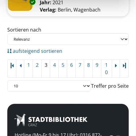
Exemplar-Details von Zama wartet anzeigen
Jahr:
2021
Verlag:
Berlin, Wagenbach
Zu den Suchfiltern springen
Sortieren nach
aufsteigend sortieren
1
2
3
4
5
6
7
8
9
1
Letz
0
Treffer pro Seite
Hotline (Mo-Fr 9 bis 17 Uhr): 0316 872-