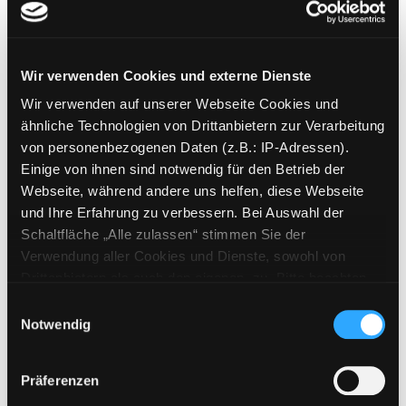
retten
Exemplar-Details von Die Aufklärung vor Eur
kritische Theorien der
Dekolonisierung
Wir verwenden Cookies und externe Dienste
Verfasser:
Dhawan, Nikita
Suche nach die
Jahr:
2024
Wir verwenden auf unserer Webseite Cookies und
Verlag:
Frankfurt, Campus Verlag
ähnliche Technologien von Drittanbietern zur Verarbeitung
von personenbezogenen Daten (z.B.: IP-Adressen).
Mediengruppe:
Belletristik
Einige von ihnen sind notwendig für den Betrieb der
Paradise one
Webseite, während andere uns helfen, diese Webseite
Roman ; unendliche Weiten,
und Ihre Erfahrung zu verbessern. Bei Auswahl der
grenzenlose Furcht
Schaltfläche „Alle zulassen“ stimmen Sie der
Exemplar-Details von Paradise one anzeigen
Verfasser:
Wellington, David
Suche nach d
Verwendung aller Cookies und Dienste, sowohl von
Jahr:
2024
Verlag:
München, Heyne
Drittanbietern als auch den eigenen, zu. Bitte beachten
Sie, dass bei Verwendung von Diensten und Setzen von
Einwilligungsauswahl
Mediengruppe:
Sachbuch
Cookies von Drittanbietern, eine Verarbeitung in
Notwendig
Das weiße Denken
unsicheren Drittländern (Länder außerhalb des EWR
ohne adäquates Datenschutzniveau) stattfinden kann. In
Verfasser:
Thuram, Lilian
Suche nach dies
Präferenzen
diesem Zusammenhang können aktuell Risiken für
Jahr:
2022
Exemplar-Details von Das weiße Denken anz