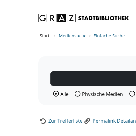
Zum Inhalt springen
Zur Detailanzeige springen
›
›
Start
Mediensuche
Einfache Suche
Wählen Sie die Medienart nach der Si
Alle
Physische Medien
Zur Trefferliste
Permalink Detailan