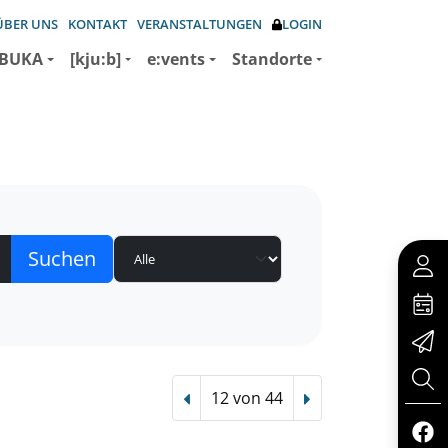
ÜBER UNS
KONTAKT
VERANSTALTUNGEN
LOGIN
BUKA
[kju:b]
e:vents
Standorte
12 von 44
Vorheriger Treffer
Nächster Treffer