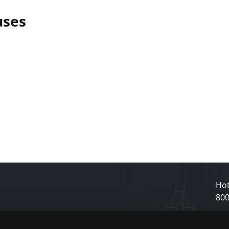
uses
Hot
80