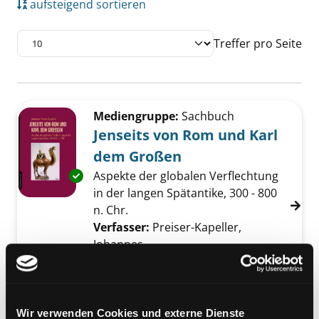
aufsteigend sortieren
Treffer pro Seite
Suchergebnis
Zu den Suchfiltern springen
Mediengruppe:
Sachbuch
Jenseits von Rom und Karl
dem Großen
Aspekte der globalen Verflechtung
Exemplar-Details von Jenseits von Rom und 
in der langen Spätantike, 300 - 800
n. Chr.
Verfasser:
Preiser-Kapeller,
Johannes
Suche nach diesem Verfasser
Jahr:
2018
Verlag:
Wien, Mandelbaum-Verl.
Reihe:
Globalhistorische Skizzen; 32
Wir verwenden Cookies und externe Dienste