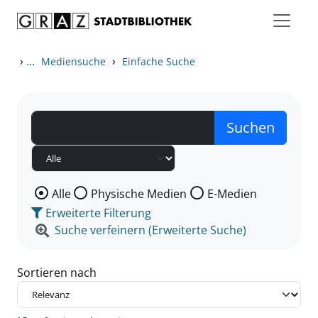
Zum Inhalt springen
Zu den Suchfiltern springen
Zur Trefferliste springen
›
...
›
Mediensuche
Einfache Suche
Wählen Sie die Medienart nach der Sie suchen wollen
Alle
Physische Medien
E-Medien
Erweiterte Filterung
Suche verfeinern (Erweiterte Suche)
Sortieren nach