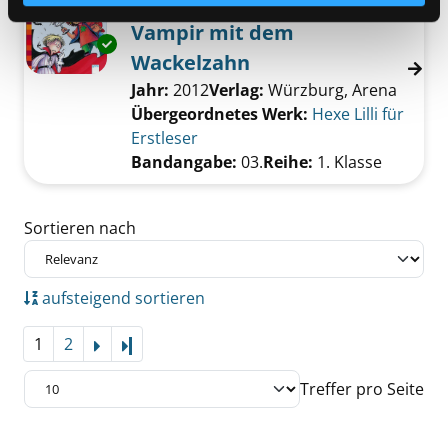
03.; Hexe Lilli und der
Vampir mit dem
Exemplar-Details von 03.; Hexe Lilli und de
Wackelzahn
Suche nach diesem Verfasser
Jahr:
2012
Verlag:
Würzburg, Arena
Übergeordnetes Werk:
Hexe Lilli für
Erstleser
Bandangabe:
03.
Reihe:
1. Klasse
Zu den Suchfiltern springen
Sortieren nach
aufsteigend sortieren
1
2
Letzte Seite
Treffer pro Seite