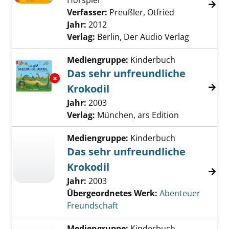
Hörspiel
Verfasser:
Preußler, Otfried
Suche nach di
Jahr:
2012
Verlag:
Berlin, Der Audio Verlag
Mediengruppe:
Kinderbuch
Das sehr unfreundliche
Exemplar-Details von Das sehr unfreundliche
Krokodil
Suche nach diesem Verfasser
Jahr:
2003
Verlag:
München, ars Edition
Mediengruppe:
Kinderbuch
Das sehr unfreundliche
Krokodil
Jahr:
2003
Übergeordnetes Werk:
Abenteuer
Freundschaft
Mediengruppe:
Kinderbuch