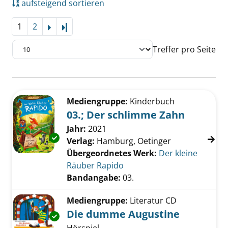
aufsteigend sortieren
1
2
Letzte Seite
Treffer pro Seite
Suchergebnis
Zu den Suchfiltern springen
Mediengruppe:
Kinderbuch
03.; Der schlimme Zahn
Suche nach diesem Verfasser
Jahr:
2021
Exemplar-Details von 03.; Der schlimme Zah
Verlag:
Hamburg, Oetinger
Übergeordnetes Werk:
Der kleine
Räuber Rapido
Bandangabe:
03.
Mediengruppe:
Literatur CD
Die dumme Augustine
Exemplar-Details von Die dumme Augustine 