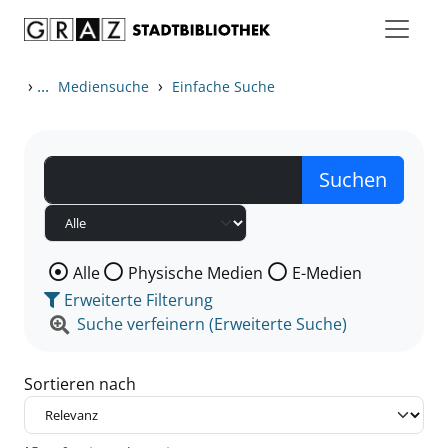
Zum Inhalt springen
Zu den Suchfiltern springen
Zur Trefferliste springen
›
...
›
Mediensuche
Einfache Suche
Wählen Sie die Medienart nach der Sie suchen wollen
Alle
Physische Medien
E-Medien
Erweiterte Filterung
Suche verfeinern (Erweiterte Suche)
Sortieren nach