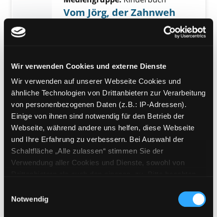
Vom Jörg, der Zahnweh
hatte
Verfasser:
Künzel, Hanna
;
Schmitz,
Günter
Jahr:
2004
Wir verwenden Cookies und externe Dienste
Übergeordnetes Werk:
Alle deine
Wir verwenden auf unserer Webseite Cookies und
Zähne!
ähnliche Technologien von Drittanbietern zur Verarbeitung
Exemplar-Details von Das sehr unfreundliche
von personenbezogenen Daten (z.B.: IP-Adressen).
Mediengruppe:
Kinderbuch
Einige von ihnen sind notwendig für den Betrieb der
Das sehr unfreundliche
Webseite, während andere uns helfen, diese Webseite
Krokodil
und Ihre Erfahrung zu verbessern. Bei Auswahl der
Suche nach diesem Verfasser
Jahr:
2003
Verlag:
Berlin, Berlin
Schaltfläche „Alle zulassen“ stimmen Sie der
Verwendung aller Cookies und Dienste, sowohl von
Mediengruppe:
Kinderbuch
Drittanbietern als auch den eigenen, zu. Bitte beachten
Ava die Starke
Sie, dass bei Verwendung von Diensten und Setzen von
Einwilligungsauswahl
Verfasser:
Henn, Kristina
;
Henn,
Cookies von Drittanbietern, eine Verarbeitung in
Exemplar-Details von Ava die Starke anzeige
Notwendig
Kristina Magdalena
;
Grote, Anja
Suche nac
unsicheren Drittländern (Länder außerhalb des EWR