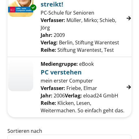
streikt!
Exemplar-Details von Hilfe, mein Computer st
PC-Schule für Senioren
Verfasser:
Müller, Mirko
;
Schieb,
Jörg
Suche nach diesem Verfasser
Jahr:
2009
Verlag:
Berlin, Stiftung Warentest
Reihe:
Stiftung Warentest, Test
Mediengruppe:
eBook
PC verstehen
mein erster Computer
Verfasser:
Friebe, Elmar
Suche nach diese
Jahr:
2006
Verlag:
eload24 GmbH
Reihe:
Klicken, Lesen,
Weitermachen. So einfach geht das.
Zu den Suchfiltern springen
Sortieren nach