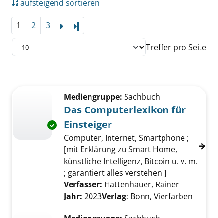
aufsteigend sortieren
1
2
3
Letzte Seite
Treffer pro Seite
Suchergebnis
Zu den Suchfiltern springen
Mediengruppe:
Sachbuch
Das Computerlexikon für
Einsteiger
Exemplar-Details von Das Computerlexikon fü
Computer, Internet, Smartphone ;
[mit Erklärung zu Smart Home,
künstliche Intelligenz, Bitcoin u. v. m.
; garantiert alles verstehen!]
Verfasser:
Hattenhauer, Rainer
Suche nac
Jahr:
2023
Verlag:
Bonn, Vierfarben