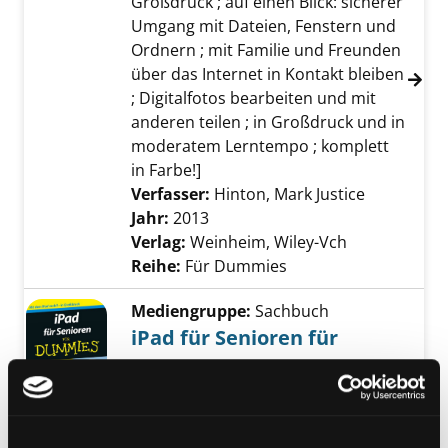
Großdruck ; auf einen Blick: sicherer
Umgang mit Dateien, Fenstern und
Ordnern ; mit Familie und Freunden
über das Internet in Kontakt bleiben
; Digitalfotos bearbeiten und mit
anderen teilen ; in Großdruck und in
moderatem Lerntempo ; komplett
in Farbe!]
Verfasser:
Hinton, Mark Justice
Suche nach
Jahr:
2013
Verlag:
Weinheim, Wiley-Vch
Reihe:
Für Dummies
Mediengruppe:
Sachbuch
iPad für Senioren für
Dummies
Exemplar-Details von iPad für Senioren für
[auf einen Blick: Ihr iPad als
Multimedia-Zentrale: Fotos, Videos
und Musik verwalten ; Apps und