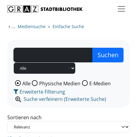
Zum Inhalt springen
Zu den Suchfiltern springen
Zur Trefferliste springen
›
...
›
Mediensuche
Einfache Suche
Wählen Sie die Medienart nach der Sie suchen wollen
Alle
Physische Medien
E-Medien
Erweiterte Filterung
Suche verfeinern (Erweiterte Suche)
Sortieren nach