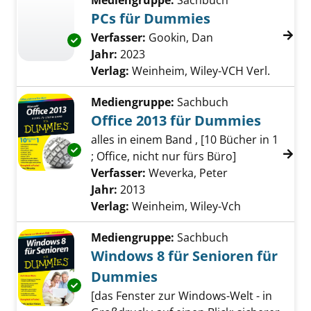
Mediengruppe:
Sachbuch
PCs für Dummies
Verfasser:
Gookin, Dan
Suche nach diesem
Exemplar-Details von PCs für Dummies anze
Jahr:
2023
Verlag:
Weinheim, Wiley-VCH Verl.
Mediengruppe:
Sachbuch
Office 2013 für Dummies
alles in einem Band , [10 Bücher in 1
Exemplar-Details von Office 2013 für Dummi
; Office, nicht nur fürs Büro]
Verfasser:
Weverka, Peter
Suche nach die
Jahr:
2013
Verlag:
Weinheim, Wiley-Vch
Mediengruppe:
Sachbuch
Windows 8 für Senioren für
Dummies
Exemplar-Details von Windows 8 für Seniore
[das Fenster zur Windows-Welt - in