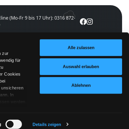
line (Mo-Fr 9 bis 17 Uhr): 0316 872-
0
ewsletter abonnieren
Alle zulassen
n zur
 keine Veranstaltung verpassen
wendig für
etzt abonnieren
Auswahl erlauben
zu
er Cookies
bei
Ablehnen
n unsicheren
ann. In
ossen werden.
Cookies
|
Impressum
|
Datenschutz
willigung
anmelden
 Punkt
 ähnlichen
g
Details zeigen