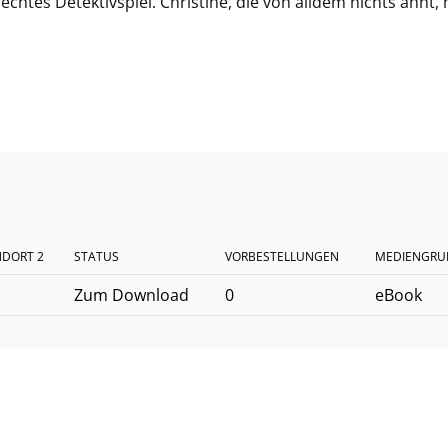
chtes Detektivspiel. Christine, die von alldem nichts ahnt, 
NDORT 2
STATUS
VORBESTELLUNGEN
MEDIENGRU
Zum Download
0
eBook