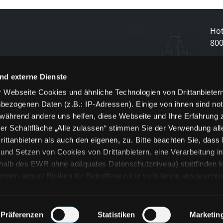
Hot
80
N
nd externe Dienste
 Webseite Cookies und ähnliche Technologien von Drittanbieter
und
bezogenen Daten (z.B.: IP-Adressen). Einige von ihnen sind not
j
 während andere uns helfen, diese Webseite und Ihre Erfahrung 
er Schaltfläche „Alle zulassen“ stimmen Sie der Verwendung all
ittanbietern als auch den eigenen, zu. Bitte beachten Sie, dass 
nd Setzen von Cookies von Drittanbietern, eine Verarbeitung i
rhalb des EWR ohne adäquates Datenschutzniveau) stattfinden k
n aktuell Risiken für Betroffene nicht vollständig ausgeschl
en
lche Cookies oder Dienste erfolgt nur, wenn Sie die jeweilige Ein
n“) oder auf die Schaltfläche „Alle zulassen“ klicken. Unter dem
ie Erklärungen zu den verschiedenen Kategorien von Cookies und
Präferenzen
Statistiken
Marketin