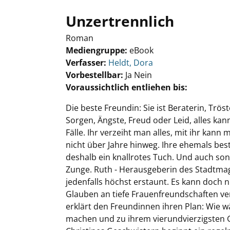
Unzertrennlich
Roman
Mediengruppe:
eBook
Verfasser:
Suche nach diesem Verfasser
Heldt, Dora
Vorbestellbar:
Ja
Nein
Voraussichtlich entliehen bis:
Die beste Freundin: Sie ist Beraterin, Tr
Sorgen, Ängste, Freud oder Leid, alles kan
Fälle. Ihr verzeiht man alles, mit ihr kann m
nicht über Jahre hinweg. Ihre ehemals best
deshalb ein knallrotes Tuch. Und auch son
Zunge. Ruth - Herausgeberin des Stadtmaga
jedenfalls höchst erstaunt. Es kann doch 
Glauben an tiefe Frauenfreundschaften verli
erklärt den Freundinnen ihren Plan: Wie w
machen und zu ihrem vierundvierzigsten G