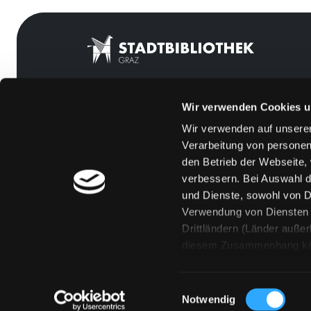
Wir verwenden Cookies u
Mitgliedschaft
Feedback
Wir verwenden auf unserer
Angebote
Kontakt
Verarbeitung von personen
LABUKA
Über uns
den Betrieb der Webseite,
verbessern. Bei Auswahl d
[kju:b]
Jobs
und Dienste, sowohl von Dr
News
Medienwunsch
Verwendung von Diensten u
Drittländern (Länder auße
Veranstaltungen
FAQs
diesem Zusammenhang könne
Standorte
Überweisungsdat
Eine Verarbeitung durch so
erteilen („Auswahl erlaube
Einwilligungsauswahl
„Details zeigen“ finden S
Notwendig