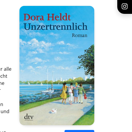
r alle
echt
ne
r
en
e und