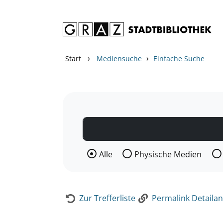
Zum Inhalt springen
Zur Detailanzeige springen
›
›
Start
Mediensuche
Einfache Suche
Wählen Sie die Medienart nach der Si
Alle
Physische Medien
Zur Trefferliste
Permalink Detailan