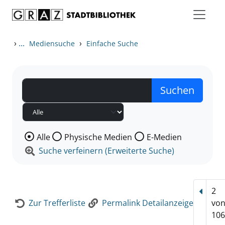
Zum Inhalt springen
Zur Detailanzeige springen
›
...
›
Mediensuche
Einfache Suche
Wählen Sie die Medienart nach der Sie suchen wollen
Alle
Physische Medien
E-Medien
Suche verfeinern (Erweiterte Suche)
2
Vorhe
Zur Trefferliste
Permalink Detailanzeige
vo
106