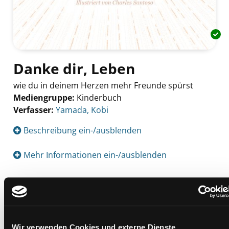
Danke dir, Leben
wie du in deinem Herzen mehr Freunde spürst
Mediengruppe:
Kinderbuch
Verfasser:
Suche nach diesem Verfasser
Yamada, Kobi
Beschreibung ein-/ausblenden
Mehr Informationen ein-/ausblenden
Exemplare
Zweigstelle:
Andritz
Wir verwenden Cookies und externe Dienste