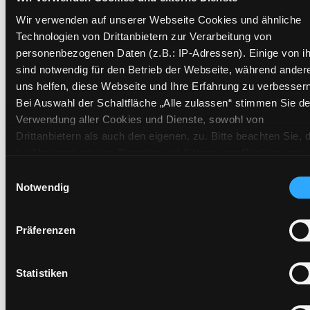
Signatur:
JD.TG YAM
Wir verwenden auf unserer Webseite Cookies und ähnliche
Standort 2:
Ausleihe
Technologien von Drittanbietern zur Verarbeitung von
Status:
Verfügbar
personenbezogenen Daten (z.B.: IP-Adressen). Einige von i
sind notwendig für den Betrieb der Webseite, während ander
Vorbestellungen:
0
uns helfen, diese Webseite und Ihre Erfahrung zu verbessern
Mediengruppe:
Kinderbuch
Bei Auswahl der Schaltfläche „Alle zulassen“ stimmen Sie de
Frist:
Verwendung aller Cookies und Dienste, sowohl von
Barcode:
2509SB00176
Drittanbietern als auch den eigenen, zu. Bitte beachten Sie, 
Standort 3:
bei Verwendung von Diensten und Setzen von Cookies von
Drittanbietern, eine Verarbeitung in unsicheren Drittländern
Einwilligungsauswahl
(Länder außerhalb des EWR ohne adäquates
Notwendig
Datenschutzniveau) stattfinden kann. In diesem Zusammen
können aktuell Risiken für Betroffene nicht vollständig
Zweigstelle:
West - Eggenberg
Präferenzen
ausgeschlossen werden. Eine Verarbeitung durch solche
Signatur:
JD.TG YAM
Cookies oder Dienste erfolgt nur, wenn Sie die jeweilige
Standort 2:
Ausleihe
Einwilligung erteilen („Auswahl erlauben“) oder auf die
Statistiken
Status:
Entliehen
Schaltfläche „Alle zulassen“ klicken. Unter dem Punkt „Detai
Vorbestellungen:
0
zeigen“ finden Sie Erklärungen zu den verschiedenen Katego