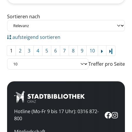
Zu den Suchfiltern springen
Sortieren nach
aufsteigend sortieren
1
2
3
4
5
6
7
8
9
10
Letzte Se
Treffer pro Seite
Hotline (Mo-Fr 9 bis 17 Uhr): 0316 872-
800
Mitgliedschaft