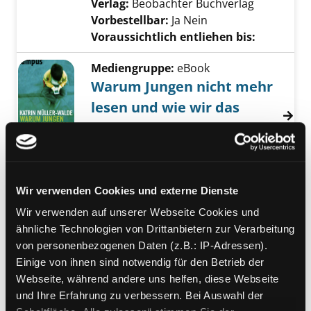
Verlag:
Beobachter Buchverlag
Vorbestellbar:
Ja
Nein
Voraussichtlich entliehen bis:
Mediengruppe:
eBook
Warum Jungen nicht mehr
lesen und wie wir das
ändern können
Verfasser:
Müller-Walde, Katrin
Suche nac
Jahr:
2005
Verlag:
Campus
Wir verwenden Cookies und externe Dienste
Mediengruppe:
eBook
Warum Jungen nicht mehr
Wir verwenden auf unserer Webseite Cookies und
ähnliche Technologien von Drittanbietern zur Verarbeitung
lesen und wie wir das
von personenbezogenen Daten (z.B.: IP-Adressen).
ändern können
Einige von ihnen sind notwendig für den Betrieb der
Verfasser:
Müller-Walde, Katrin
Suche nac
Webseite, während andere uns helfen, diese Webseite
Jahr:
2005
Verlag:
Campus
und Ihre Erfahrung zu verbessern. Bei Auswahl der