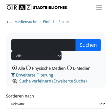
Zum Inhalt springen
Zu den Suchfiltern springen
Zur Trefferliste springen
›
...
›
Mediensuche
Einfache Suche
Wählen Sie die Medienart nach der Sie suchen wollen
Alle
Physische Medien
E-Medien
Erweiterte Filterung
Suche verfeinern (Erweiterte Suche)
Sortieren nach