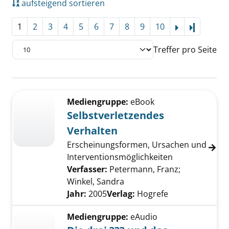
aufsteigend sortieren
1
2
3
4
5
6
7
8
9
10
Letzte Se
Treffer pro Seite
Suchergebnis
Zu den Suchfiltern springen
Mediengruppe:
eBook
Selbstverletzendes
Verhalten
Erscheinungsformen, Ursachen und
Interventionsmöglichkeiten
Verfasser:
Petermann, Franz
;
Winkel, Sandra
Suche nach diesem Verfas
Jahr:
2005
Verlag:
Hogrefe
Mediengruppe:
eAudio