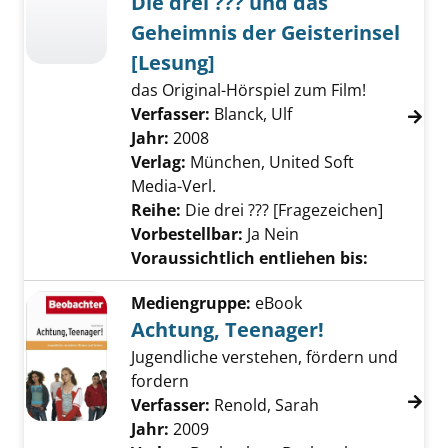
Die drei ??? und das
Geheimnis der Geisterinsel
[Lesung]
das Original-Hörspiel zum Film!
Verfasser:
Blanck, Ulf
Suche nach diesem 
Jahr:
2008
Verlag:
München, United Soft
Media-Verl.
Reihe:
Die drei ??? [Fragezeichen]
Vorbestellbar:
Ja
Nein
Voraussichtlich entliehen bis:
Mediengruppe:
eBook
Achtung, Teenager!
Jugendliche verstehen, fördern und
fordern
Verfasser:
Renold, Sarah
Suche nach dies
Jahr:
2009