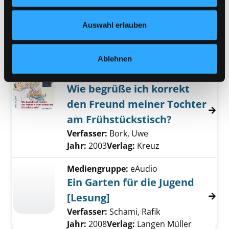
Bausteine einer mehrdimensionalen
Nähere Informationen finden Sie in unserer
Therapie
Datenschutzerklärung
und in unserem
Impressum
.
Auswahl erlauben
Verfasser:
Ochsenkühn, Claudia
;
Thiel, Monika M.
Suche nach diesem Verfa
Jahr:
2005
Verlag:
Springer
Ablehnen
Mediengruppe:
eAudio
Wie begrüße ich korrekt
den Freund meiner Tochter
am Frühstückstisch?
Verfasser:
Bork, Uwe
Suche nach diesem V
Jahr:
2003
Verlag:
Kreuz
Mediengruppe:
eAudio
Ein Garten für die Jugend
[Lesung]
Verfasser:
Schami, Rafik
Suche nach diese
Jahr:
2008
Verlag:
Langen Müller