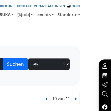
ÜBER UNS
KONTAKT
VERANSTALTUNGEN
LOGIN
BUKA
[kju:b]
e:vents
Standorte
10 von 11
Vorheriger Treffer
Nächster Treffer