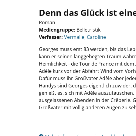
Denn das Glück ist ein
Roman
Mediengruppe:
Belletristik
Verfasser:
Suche nach diesem Verfasser
Vermalle, Caroline
Georges muss erst 83 werden, bis das Leb
kann er seinen langgehegten Traum wahrmac
Heimlichkeit - die Tour de France mit d
Adèle kurz vor der Abfahrt Wind vom Vorh
Dafür muss ihr Großvater Adèle aber jeden
Handys sind Georges eigentlich zuwider, d
genießt es, sich mit Adèle auszutauschen.
ausgelassenen Abenden in der Crêperie. Ge
Großvater mit völlig anderen Augen zu se