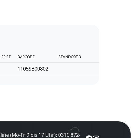
FRIST
BARCODE
STANDORT 3
1105SB00802
line (Mo-Fr 9 bis 17 Uhr): 0316 872-