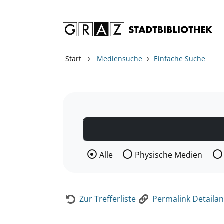
Zum Inhalt springen
Zur Detailanzeige springen
›
›
Start
Mediensuche
Einfache Suche
Wählen Sie die Medienart nach der Si
Alle
Physische Medien
Zur Trefferliste
Permalink Detailan