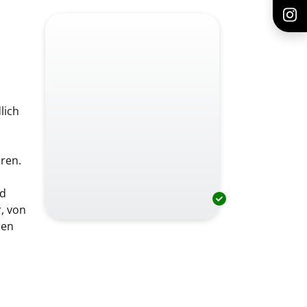
lich
ren.
nd
, von
ren