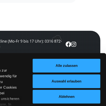
line (Mo-Fr 9 bis 17 Uhr): 0316 872-
0
ewsletter abonnieren
Alle zulassen
n zur
 keine Veranstaltung verpassen
wendig für
etzt abonnieren
Auswahl erlauben
zu
er Cookies
bei
Ablehnen
n unsicheren
ann. In