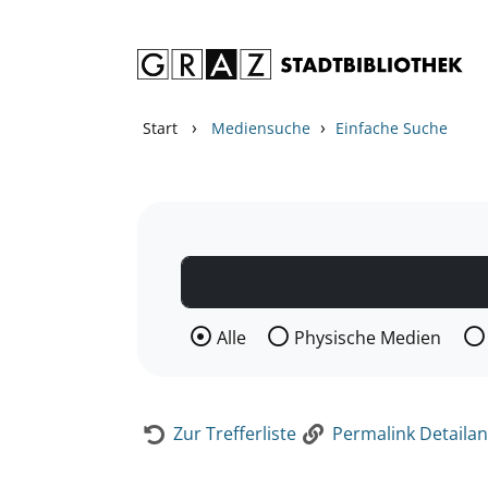
Zum Inhalt springen
Zur Detailanzeige springen
›
›
Start
Mediensuche
Einfache Suche
Wählen Sie die Medienart nach der Si
Alle
Physische Medien
Zur Trefferliste
Permalink Detailan