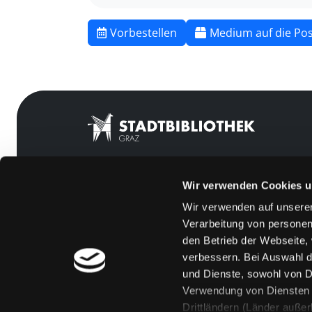
Vorbestellen
Medium auf die Pos
Wir verwenden Cookies u
Mitgliedschaft
Feedback
Wir verwenden auf unserer
Angebote
Kontakt
Verarbeitung von personen
LABUKA
Über uns
den Betrieb der Webseite,
verbessern. Bei Auswahl d
[kju:b]
Jobs
und Dienste, sowohl von Dr
News
Medienwunsch
Verwendung von Diensten u
Drittländern (Länder auße