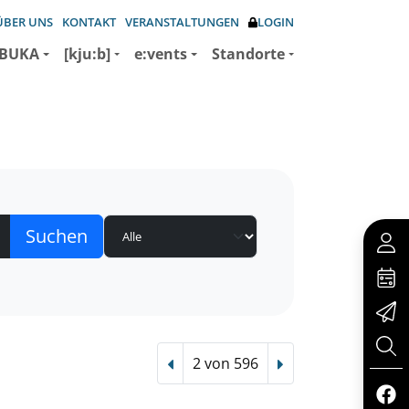
ÜBER UNS
KONTAKT
VERANSTALTUNGEN
LOGIN
BUKA
[kju:b]
e:vents
Standorte
2 von 596
Vorheriger Treffer
Nächster Treffer