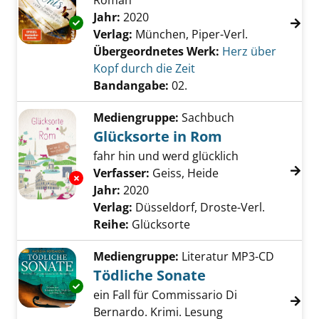
Roman
Suche nach diesem Verfasser
Jahr:
2020
Exemplar-Details von 02.; Leonis anzeigen
Verlag:
München, Piper-Verl.
Übergeordnetes Werk:
Herz über
Kopf durch die Zeit
Bandangabe:
02.
Mediengruppe:
Sachbuch
Glücksorte in Rom
fahr hin und werd glücklich
Verfasser:
Geiss, Heide
Suche nach diesem
Exemplar-Details von Glücksorte in Rom anz
Jahr:
2020
Verlag:
Düsseldorf, Droste-Verl.
Reihe:
Glücksorte
Mediengruppe:
Literatur MP3-CD
Tödliche Sonate
Exemplar-Details von Tödliche Sonate anzeig
ein Fall für Commissario Di
Bernardo. Krimi. Lesung