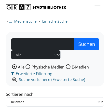
Zum Inhalt springen
Zu den Suchfiltern springen
Zur Trefferliste springen
›
...
›
Mediensuche
Einfache Suche
Wählen Sie die Medienart nach der Sie suchen wollen
Alle
Physische Medien
E-Medien
Erweiterte Filterung
Suche verfeinern (Erweiterte Suche)
Sortieren nach