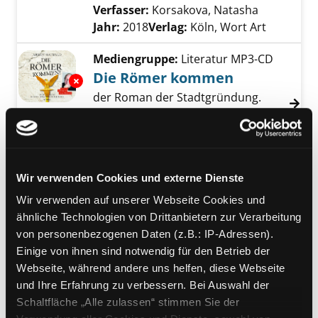
Verfasser:
Korsakova, Natasha
Suche nach
Jahr:
2018
Verlag:
Köln, Wort Art
Mediengruppe:
Literatur MP3-CD
Die Römer kommen
Exemplar-Details von Die Römer kommen an
der Roman der Stadtgründung.
Autorenlesung
Verfasser:
Maiwald, Armin
Suche nach die
Jahr:
2018
Verlag:
Köln, Emons-Verl.
Wir verwenden Cookies und externe Dienste
Mediengruppe:
Sachbuch
Rom
Wir verwenden auf unserer Webseite Cookies und
[Besuch in der Ewigen Stadt ; mit 10
ähnliche Technologien von Drittanbietern zur Verarbeitung
ADAC Top Tipps und 25 ADAC
von personenbezogenen Daten (z.B.: IP-Adressen).
Exemplar-Details von Rom anzeigen
Empfehlungen ; mit ADAC
Einige von ihnen sind notwendig für den Betrieb der
Quickfinder]
Webseite, während andere uns helfen, diese Webseite
Verfasser:
Nöldeke, Renate
Suche nach di
und Ihre Erfahrung zu verbessern. Bei Auswahl der
Jahr:
2018
Schaltfläche „Alle zulassen“ stimmen Sie der