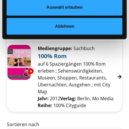
Datenschutzerklärung
und in unserem
Impressum
.
Verfasser:
Schwarz, Frank
;
Simeoni,
Auswahl erlauben
Roberta
Suche nach diesem Verfasser
Exemplar-Details von Rom anzeigen
Jahr:
2013
Ablehnen
Verlag:
Bielefeld, Reise Know-How
Reihe:
Reise Know-how, City Guide
Mediengruppe:
Sachbuch
100% Rom
auf 6 Spaziergängen 100% Rom
erleben ; Sehenswürdigkeiten,
Exemplar-Details von 100% Rom anzeigen
Museen, Shoppen, Restaurants,
Übernachten, Ausgehen ; mit City
Map
Suche nach diesem Verfasser
Jahr:
2012
Verlag:
Berlin, Mo Media
Reihe:
100% Cityguide
Zu den Suchfiltern springen
Sortieren nach