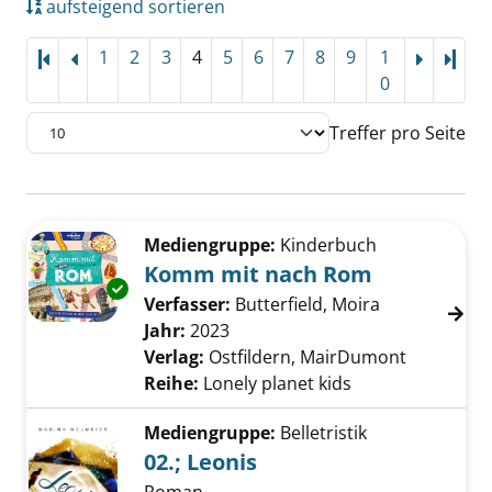
aufsteigend sortieren
1
2
3
4
5
6
7
8
9
1
Letz
0
Treffer pro Seite
Suchergebnis
Zu den Suchfiltern springen
Mediengruppe:
Kinderbuch
Komm mit nach Rom
Exemplar-Details von Komm mit nach Rom a
Verfasser:
Butterfield, Moira
Suche nach d
Jahr:
2023
Verlag:
Ostfildern, MairDumont
Reihe:
Lonely planet kids
Mediengruppe:
Belletristik
02.; Leonis