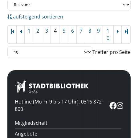
aufsteigend sortieren
1
2
3
4
5
6
7
8
9
1
Letz
0
Treffer pro Seite
Hotline (Mo-Fr 9 bis 17 Uhr): 0316 872-
800
Mitgliedschaft
Angebote