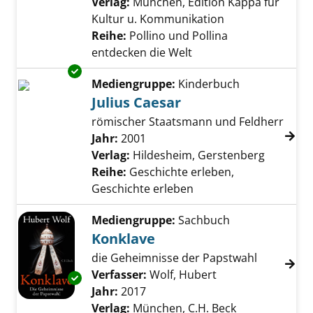
Verlag:
München, Edition Kappa für
Kultur u. Kommunikation
Reihe:
Pollino und Pollina
entdecken die Welt
Exemplar-Details von Julius Caesar anzeigen
Mediengruppe:
Kinderbuch
Julius Caesar
römischer Staatsmann und Feldherr
Suche nach diesem Verfasser
Jahr:
2001
Verlag:
Hildesheim, Gerstenberg
Reihe:
Geschichte erleben,
Geschichte erleben
Mediengruppe:
Sachbuch
Konklave
die Geheimnisse der Papstwahl
Verfasser:
Wolf, Hubert
Suche nach diese
Exemplar-Details von Konklave anzeigen
Jahr:
2017
Verlag:
München, C.H. Beck