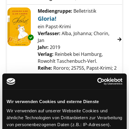
Mediengruppe:
Belletristik
Gloria!
ein Papst-Krimi
Verfasser:
Alba, Johanna
;
Chorin,
Exemplar-Details von Gloria! anzeigen
Jan
Suche nach diesem Verfasser
Jahr:
2019
Verlag:
Reinbek bei Hamburg,
Rowohlt Taschenbuch-Verl.
Reihe:
Rororo; 25755, Papst-Krimi; 2
Mediengruppe:
Belletristik
Halleluja!
ein Papst-Krimi
Wir verwenden Cookies und externe Dienste
Verfasser:
Alba, Johanna
;
Chorin,
Exemplar-Details von Halleluja! anzeigen
Jan
Suche nach diesem Verfasser
Wir verwenden auf unserer Webseite Cookies und
Jahr:
2019
ähnliche Technologien von Drittanbietern zur Verarbeitung
Verlag:
Reinbek bei Hamburg,
von personenbezogenen Daten (z.B.: IP-Adressen).