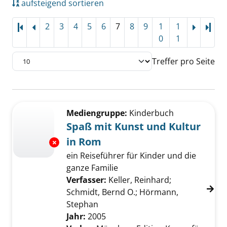
aufsteigend sortieren
2
3
4
5
6
7
8
9
1
1
Letz
0
1
Treffer pro Seite
Suchergebnis
Zu den Suchfiltern springen
Mediengruppe:
Kinderbuch
Spaß mit Kunst und Kultur
in Rom
Exemplar-Details von Spaß mit Kunst und Ku
ein Reiseführer für Kinder und die
ganze Familie
Verfasser:
Keller, Reinhard
;
Schmidt, Bernd O.
;
Hörmann,
Stephan
Suche nach diesem Verfasser
Jahr:
2005