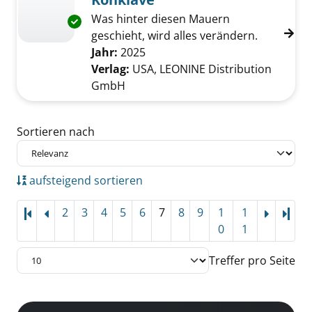
Was hinter diesen Mauern
Exemplar-Details von Konklave anzeigen
geschieht, wird alles verändern.
Suche nach diesem Verfasser
Jahr:
2025
Verlag:
USA, LEONINE Distribution
GmbH
Zu den Suchfiltern springen
Sortieren nach
aufsteigend sortieren
2
3
4
5
6
7
8
9
1
1
Letz
0
1
Treffer pro Seite