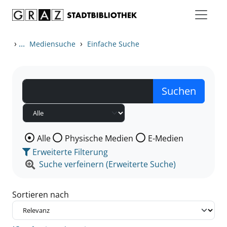
Zum Inhalt springen
Zu den Suchfiltern springen
Zur Trefferliste springen
›
...
›
Mediensuche
Einfache Suche
Wählen Sie die Medienart nach der Sie suchen wollen
Alle
Physische Medien
E-Medien
Erweiterte Filterung
Suche verfeinern (Erweiterte Suche)
Sortieren nach