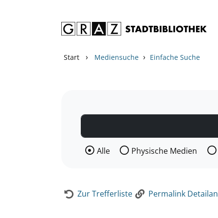
Zum Inhalt springen
Zur Detailanzeige springen
›
›
Start
Mediensuche
Einfache Suche
Wählen Sie die Medienart nach der Si
Alle
Physische Medien
Zur Trefferliste
Permalink Detailan