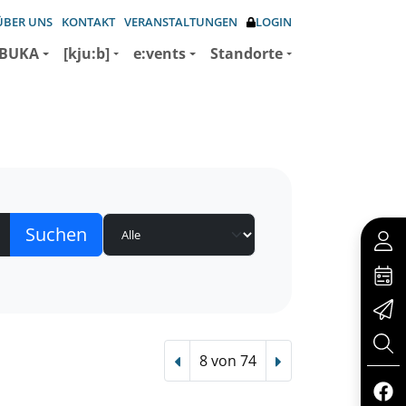
ÜBER UNS
KONTAKT
VERANSTALTUNGEN
LOGIN
BUKA
[kju:b]
e:vents
Standorte
8 von 74
Vorheriger Treffer
Nächster Treffer