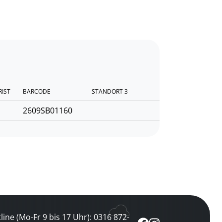
RIST
BARCODE
STANDORT 3
2609SB01160
line (Mo-Fr 9 bis 17 Uhr): 0316 872-