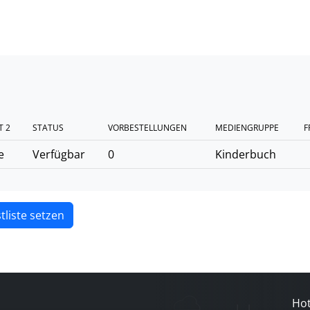
T 2
STATUS
VORBESTELLUNGEN
MEDIENGRUPPE
F
e
Verfügbar
0
Kinderbuch
tliste setzen
Hot