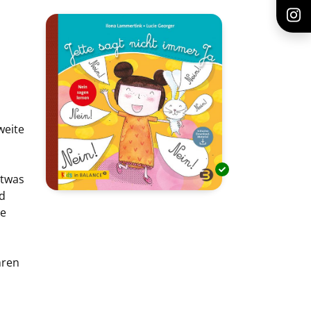
weite
etwas
nd
ne
hren