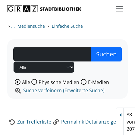
Zum Inhalt springen
Zur Detailanzeige springen
›
...
›
Mediensuche
Einfache Suche
Wählen Sie die Medienart nach der Sie suchen wollen
Alle
Physische Medien
E-Medien
Suche verfeinern (Erweiterte Suche)
88
Vorhe
Zur Trefferliste
Permalink Detailanzeige
vo
207