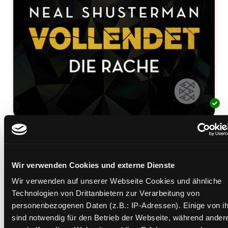
03.; Die Rache
[Taschenbuchausgabe]
Wir verwenden Cookies und externe Dienste
Mediengruppe:
Jugendbuch
Suche nach diesem Verfasser
Wir verwenden auf unserer Webseite Cookies und ähnliche
Beschreibung ein-/ausblenden
Technologien von Drittanbietern zur Verarbeitung von
personenbezogenen Daten (z.B.: IP-Adressen). Einige von i
Mehr Informationen ein-/ausblenden
sind notwendig für den Betrieb der Webseite, während ander