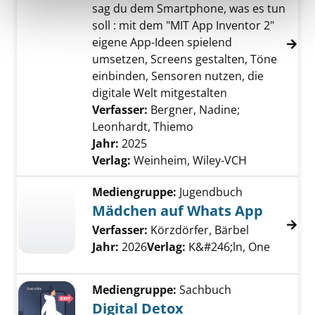
sag du dem Smartphone, was es tun
soll : mit dem "MIT App Inventor 2"
eigene App-Ideen spielend
umsetzen, Screens gestalten, Töne
einbinden, Sensoren nutzen, die
digitale Welt mitgestalten
Verfasser:
Bergner, Nadine
;
Leonhardt, Thiemo
Suche nach diesem Ver
Jahr:
2025
Verlag:
Weinheim, Wiley-VCH
Mediengruppe:
Jugendbuch
Mädchen auf Whats App
Verfasser:
Körzdörfer, Bärbel
Jahr:
2026
Verlag:
K&#246;ln, One
Mediengruppe:
Sachbuch
Digital Detox