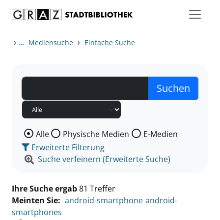
Zum Inhalt springen
Zu den Suchfiltern springen
Zur Trefferliste springen
›
...
›
Mediensuche
Einfache Suche
Wählen Sie die Medienart nach der Sie suchen wollen
Alle
Physische Medien
E-Medien
Erweiterte Filterung
Suche verfeinern (Erweiterte Suche)
Ihre Suche ergab
81 Treffer
Meinten Sie:
android-smartphone
android-
smartphones