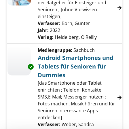
der Ratgeber für Einsteiger und
Senioren ; [ohne Vorwissen
einsteigen]
Verfasser:
Born, Günter
Suche nach diese
Jahr:
2022
Verlag:
Heidelberg, O'Reilly
Mediengruppe:
Sachbuch
Android Smartphones und
Tablets für Senioren für
Exemplar-Details von Android Smartphones u
Dummies
[das Smartphone oder Tablet
enirichten ; Telefon, Kontakte,
SMS,E-Mail; Messenger nutzen ;
Fotos machen, Musik hören und für
Senioren interessante Apps
entdecken]
Verfasser:
Weber, Sandra
Suche nach die