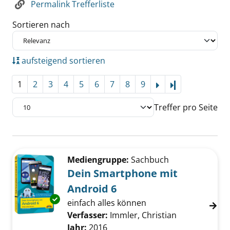
Permalink Trefferliste
Sortieren nach
aufsteigend sortieren
1
2
3
4
5
6
7
8
9
Letzte Seite
Treffer pro Seite
Suchergebnis
Zu den Suchfiltern springen
Mediengruppe:
Sachbuch
Dein Smartphone mit
Android 6
Exemplar-Details von Dein Smartphone mit A
einfach alles können
Verfasser:
Immler, Christian
Suche nach d
Jahr:
2016