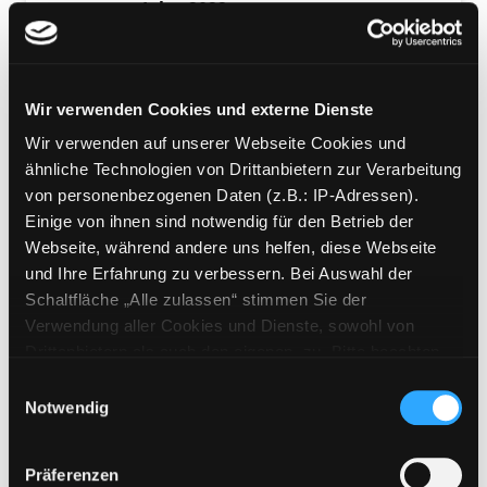
Jahr:
2022
Verlag:
Weinheim, Wiley-VCH Verl.
Reihe:
Lernen einfach gemacht
Mediengruppe:
Sachbuch
Wir verwenden Cookies und externe Dienste
It's a Nerd's World
Wir verwenden auf unserer Webseite Cookies und
Die Brains hinter YouTube,
ähnliche Technologien von Drittanbietern zur Verarbeitung
Smartphones, Computer und Co.
von personenbezogenen Daten (z.B.: IP-Adressen).
Verfasser:
Schrödel, Tobias
Einige von ihnen sind notwendig für den Betrieb der
Jahr:
2019
Webseite, während andere uns helfen, diese Webseite
Übergeordnetes Werk:
MINT 4 -
und Ihre Erfahrung zu verbessern. Bei Auswahl der
Forschung und Wissenschaft
Schaltfläche „Alle zulassen“ stimmen Sie der
entdecken
Verwendung aller Cookies und Dienste, sowohl von
Drittanbietern als auch den eigenen, zu. Bitte beachten
Mediengruppe:
Sachbuch
Sie, dass bei Verwendung von Diensten und Setzen von
Einwilligungsauswahl
Digitaler Burnout
Cookies von Drittanbietern, eine Verarbeitung in
Notwendig
warum unsere permanente
unsicheren Drittländern (Länder außerhalb des EWR
Smartphone-Nutzung gefährlich ist
ohne adäquates Datenschutzniveau) stattfinden kann. In
Exemplar-Details von Digitaler Burnout anze
Präferenzen
Verfasser:
Markowetz, Alexander
Suche na
diesem Zusammenhang können aktuell Risiken für