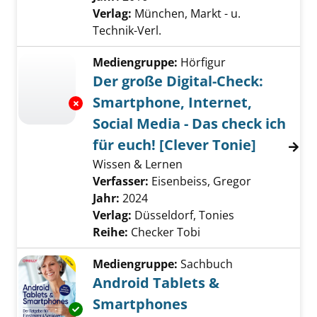
Verlag:
München, Markt - u.
Technik-Verl.
Mediengruppe:
Hörfigur
Der große Digital-Check:
Smartphone, Internet,
Exemplar-Details von Der große Digital-Check:
Social Media - Das check ich
für euch! [Clever Tonie]
Wissen & Lernen
Verfasser:
Eisenbeiss, Gregor
Suche nach 
Jahr:
2024
Verlag:
Düsseldorf, Tonies
Reihe:
Checker Tobi
Mediengruppe:
Sachbuch
Android Tablets &
Smartphones
Exemplar-Details von Android Tablets & Sma