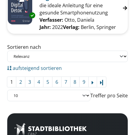
die ideale Anleitung für eine
gesunde Smartphonenutzung
Exemplar-Details von Digital Detox anzeigen
Verfasser:
Otto, Daniela
Suche nach diese
Jahr:
2022
Verlag:
Berlin, Springer
Zu den Suchfiltern springen
Sortieren nach
aufsteigend sortieren
1
2
3
4
5
6
7
8
9
Letzte Seite
Treffer pro Seite